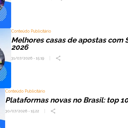
Conteúdo Publicitário
Melhores casas de apostas com S
2026
31/07/2026 - 15:19
Conteúdo Publicitário
Plataformas novas no Brasil: top 
30/07/2026 - 15:22