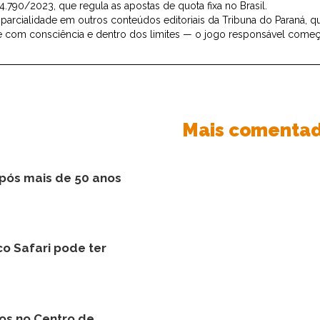
.790/2023, que regula as apostas de quota fixa no Brasil.
rcialidade em outros conteúdos editoriais da Tribuna do Paraná, qu
e com consciência e dentro dos limites — o jogo responsável começ
Mais comentad
pós mais de 50 anos
co Safari pode ter
os no Centro de