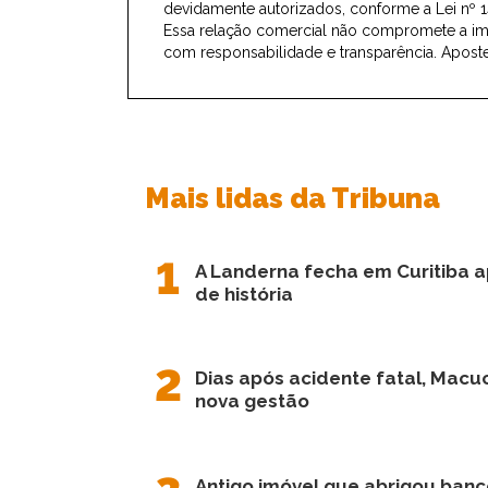
devidamente autorizados, conforme a Lei nº 14
Essa relação comercial não compromete a impa
com responsabilidade e transparência. Apost
Mais lidas da Tribuna
A Landerna fecha em Curitiba a
de história
Dias após acidente fatal, Macu
nova gestão
Antigo imóvel que abrigou banc