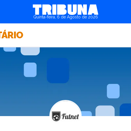
Quinta-feira, 6 de Agosto de 2026
TÁRIO