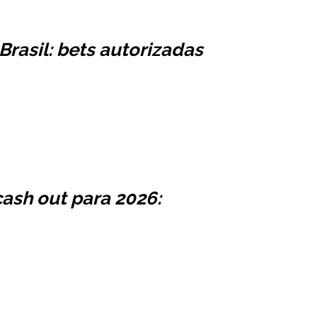
Brasil: bets autorizadas
ash out para 2026: