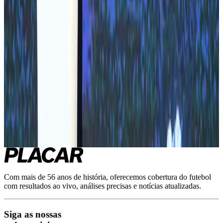
Diga qual mês e ano você quer reler. Os pedidos ajudam a priorizar
a digitalização das próximas edições.
Entrar
Criar conta
Perguntas frequentes
+
Quantas edições estão no acervo?
+
Preciso pagar para ler as matérias históricas?
Como peço uma matéria ou edição que ainda não foi digitalizada?
+
+
Onde leio a revista digital?
Com mais de 56 anos de história, oferecemos cobertura do futebol
com resultados ao vivo, análises precisas e notícias atualizadas.
Siga as nossas