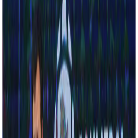
Futebol, sexo e rock 'n roll
A década dos colecionáveis e das edições temáticas. Em
1995, a grande reformulação traz novo projeto gráfico e o
slogan que virou lenda — com Edmundo e um ursinho de
pelúcia na capa: “o animal precisa de carinho”.
2000
Anos
2000
O penta por dentro
PLACAR acompanha a Seleção até o penta em 2002 — o