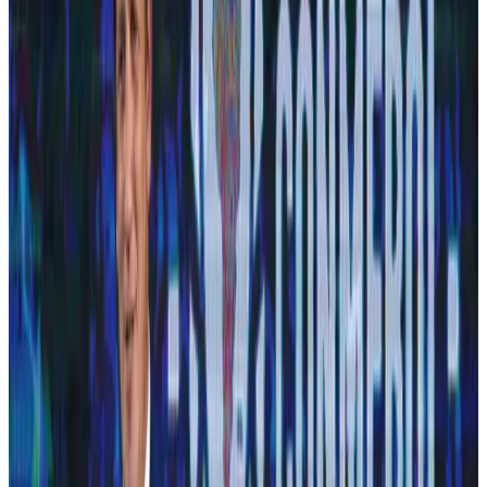
terceiro título do Brasil coberto por dentro pela revista, depois
de 1970 e 1994. Guias, pôsteres e a rotina do futebol
brasileiro, edição após edição.
2010
Anos
2010
Da banca para o digital
A Copa em casa, capa a capa: dos pôsteres de 2010 à entrega
da taça no Maracanã em 2014, registrada em uma galeria
histórica que hoje vive no acervo digital.
2014
·
A entrega da taça da Copa de 2014