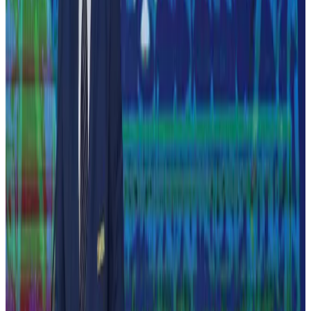
Ver o catálogo de edições
Digitalização em andamento
Quanto do acervo já dá para ler
O catálogo reúne as edições conhecidas da revista desde 1970. As
digitalizadas são liberadas aos poucos — os pedidos dos leitores
ajudam a priorizar a fila.
22
DAS EDIÇÕES CONHECIDAS JÁ DIGITALIZADAS
%
452
de
2.064
edições digitalizadas
ANOS 1970
294
/
329
ANOS 1980
26
/
26
ANOS 1990
26
/
26
ANOS 2000
24
/
25
ANOS 2010
24
/
26
ANOS 2020
58
/
58
→ Explorar as edições digitalizadas
Como funciona o acervo
0
1