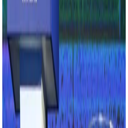
2016
2016
Atlético-MG vence Botafogo com show de
Cazares
2017
Com desfile de craques, Lionel Messi se casa na
Argentina
2018
Saiba como assistir a Croácia x Dinamarca pela
Copa do Mundo 2018
2019
Opinião: Conmebol, a confederação de futebol
que não gosta de futebol