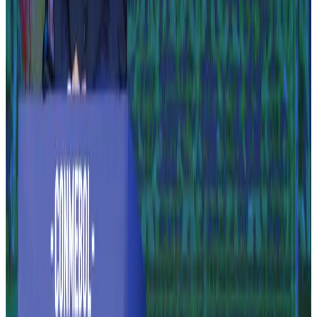
Uma seleção de matérias que marcaram época.
2012
2012
Os modelos que saíram de linha em 2012
2013
Na cerimônia de encerramento, um protesto de
voluntários
2014
Fernandinho aponta Brasil como favorito ao
título da Copa
2015
Argentina humilha Paraguai com 6 a 1 e decide
Copa América contra Chile