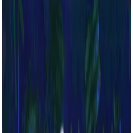
Anos
1980
Reportagem que faz história
Em 1982, PLACAR lança seu primeiro Guia da Copa e entra
para a história do jornalismo ao revelar a Máfia da Loteria
Esportiva — 12 meses de apuração e 125 acusados entre
árbitros, jogadores e cartolas.
1990
Anos
1990