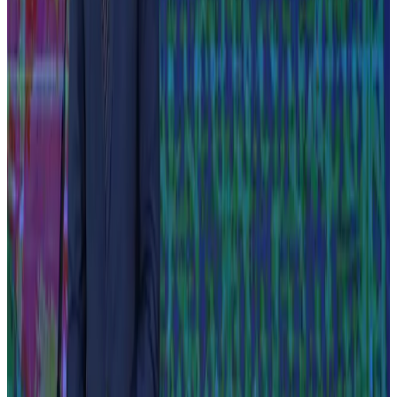
Encontre a matéria
Navegue pelas décadas ou chegue por uma busca — as
matérias históricas do acervo mantêm o endereço original de
quando foram publicadas.
0
2
Crie sua conta gratuita
O cadastro libera a leitura das matérias históricas já
digitalizadas, com as fotos e os créditos originais.
0
3
Não achou? Peça
Parte do acervo ainda está sendo digitalizada. Registre seu
interesse em uma edição e os pedidos ajudam a priorizar a fila.
Destaques do acervo