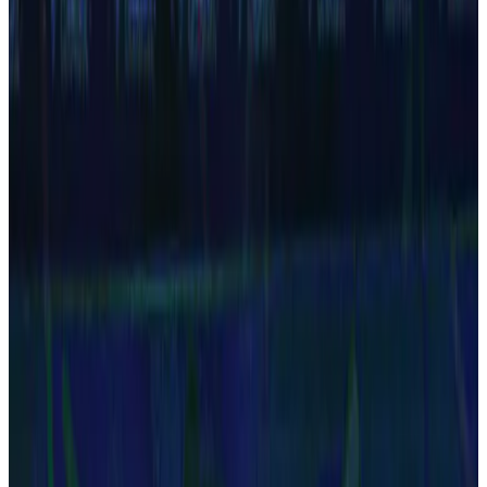
1970
Anos
1970
A década do Rei
PLACAR nasce em março de 1970, com Pelé na edição
número 1 e uma moeda com a efígie do Rei de brinde. No
mesmo ano o Brasil vence o tri no México e nasce o Bola de
Prata, a mais prestigiosa premiação do futebol nacional.
1980