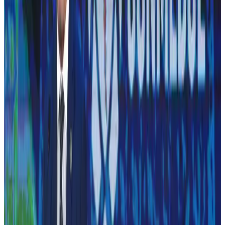
Capas que marcaram época
Edição 1
Edição 649
Especial
·
· Máfia da
Goleiros
Anos
Pelé
1970
Loteria
1982
1990
Entrar por década
1970
1980
294 edições legíveis
26 edições legíveis
1990
2000
26 edições legíveis
24 edições legíveis
2010
2020
24 edições legíveis
58 edições legíveis