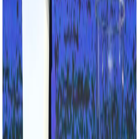
Revista
Clube Placar
digital
A revista, onde você estiver
Assinante do Clube PLACAR lê as edições digitais da revista no
navegador ou no app — o acervo de edições cresce junto com a
digitalização.
Acessar a revista digital
56 anos de futebol. E contando.
Assine o Clube PLACAR: revista impressa e digital, acervo com
dezenas de edições e conteúdo exclusivo, entrevistas e bastidores.
→
Assine a PLACAR
Digitalização guiada por você
Procura uma edição específica?