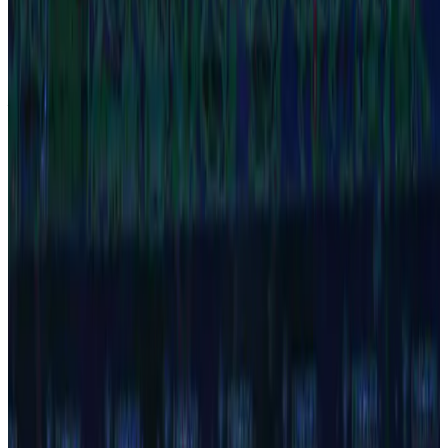
Desde março de 1970, PLACAR conta o futebol brasileiro edição
após edição. O acervo digital reúne milhares de matérias históricas
— capas, ídolos, Copas, títulos e bastidores — e segue em
expansão, com novas matérias e edições digitalizadas ao longo do
tempo.
56
anos de história
1970
primeira edição
+40 mil
matérias históricas
→ Explorar as décadas
→ Assine a PLACAR
Década a década