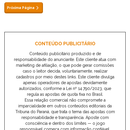
Próxima Página
CONTEÚDO PUBLICITÁRIO
Conteúdo publicitário produzido e de
responsabilidade do anunciante. Este cliente atua com
marketing de afiliação, o que pode gerar comissões
caso o leitor decida, voluntariamente, realizar
cadastros por meio destes links. Este cliente divulga
apenas operadores de apostas devidamente
autorizados, conforme a Lei nº 14.790/2023, que
regula as apostas de quota fixa no Brasil.
Essa relação comercial não compromete a
imparcialidade em outros conteúdos editoriais da
Tribuna do Paraná, que trata o tema das apostas com
responsabilidade e transparência. Aposte com
consciência e dentro dos limites — o jogo
responsável começa com informação confiável.