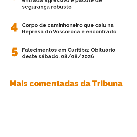
entrada agressivo e pacote de
segurança robusto
Corpo de caminhoneiro que caiu na
Represa do Vossoroca é encontrado
Falecimentos em Curitiba; Obituário
deste sábado, 08/08/2026
Mais comentadas da Tribuna