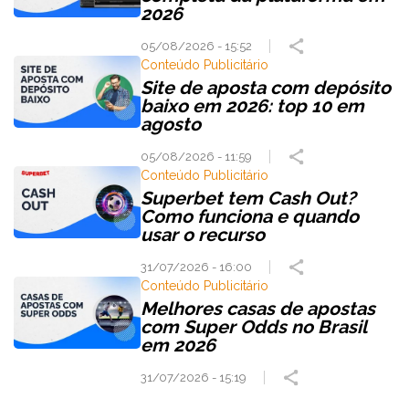
2026
05/08/2026 - 15:52
Conteúdo Publicitário
Site de aposta com depósito
baixo em 2026: top 10 em
agosto
05/08/2026 - 11:59
Conteúdo Publicitário
Superbet tem Cash Out?
Como funciona e quando
usar o recurso
31/07/2026 - 16:00
Conteúdo Publicitário
Melhores casas de apostas
com Super Odds no Brasil
em 2026
31/07/2026 - 15:19