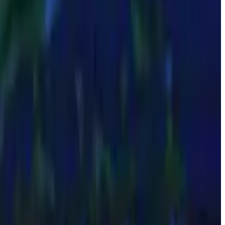
nce o tri no México e nasce o Bola de Prata, a mais prestigiosa