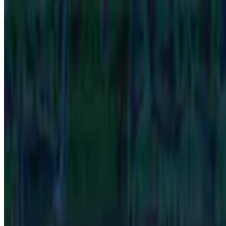
Acervo PLACAR
A memó