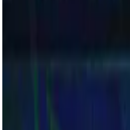
Desde março de 1970, PLACAR conta o futebol brasileiro edição após 
novas matérias e edições digitalizadas ao longo do tempo.
56
anos de história
1970
primeira edição
+40 mil
matérias históricas
→ Explorar as décadas
→ Assine a PLACAR
Década a década