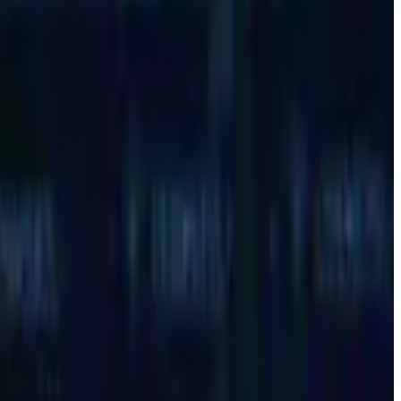
o
mora