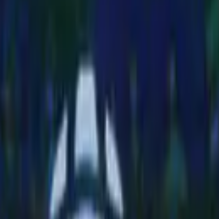
e uma moeda com a efígie do Rei de brinde. No mesmo ano o Brasil ve
80