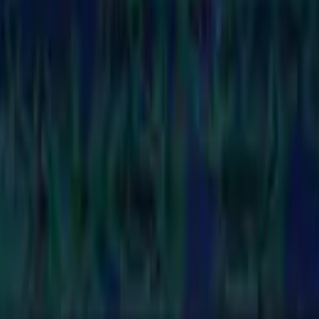
ria
do