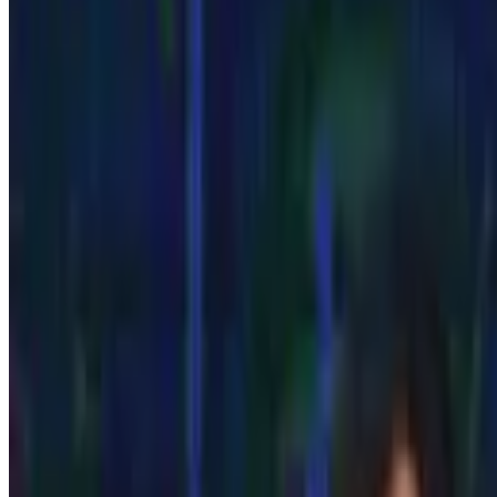
Anos
1970
A década do Rei
PLACAR nasce em março de 1970, com Pelé na edição número 1 
premiação do futebol nacional.
19