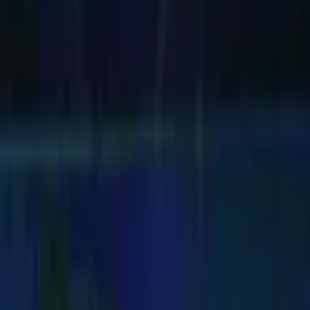
edição. O acervo digital reúne milhares de matérias históricas — capa