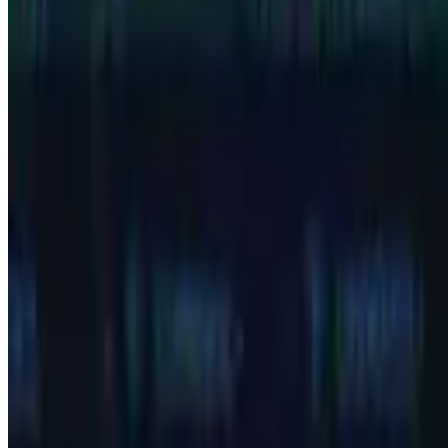
futebol
b
aqui