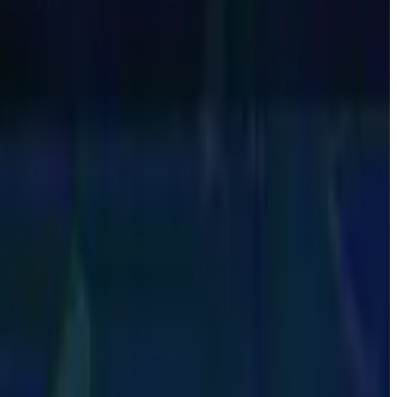
s, ídolos, Copas, títulos e bastidores — e segue em expansão, com