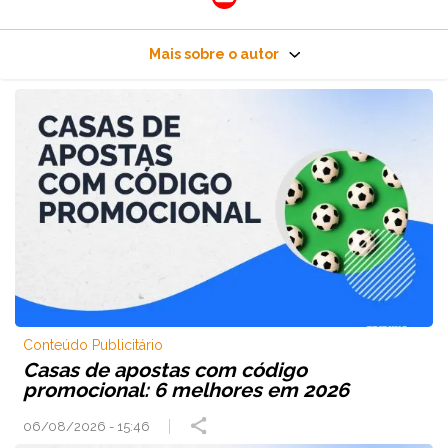
Mais sobre o autor
Conteúdo Publicitário
Casas de apostas com código
promocional: 6 melhores em 2026
06/08/2026 - 15:46