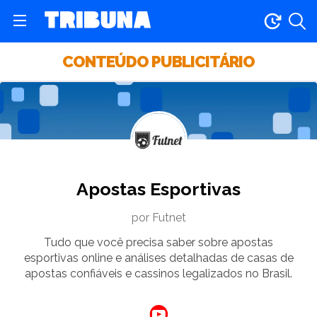
CONTEÚDO PUBLICITÁRIO
Apostas Esportivas
por Futnet
Tudo que você precisa saber sobre apostas
esportivas online e análises detalhadas de casas de
apostas confiáveis e cassinos legalizados no Brasil.