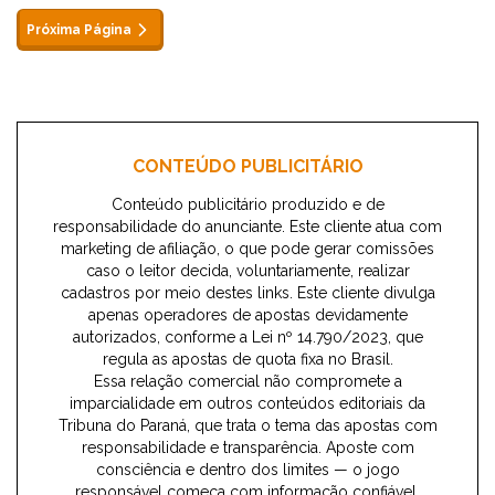
Próxima Página
CONTEÚDO PUBLICITÁRIO
Conteúdo publicitário produzido e de
responsabilidade do anunciante. Este cliente atua com
marketing de afiliação, o que pode gerar comissões
caso o leitor decida, voluntariamente, realizar
cadastros por meio destes links. Este cliente divulga
apenas operadores de apostas devidamente
autorizados, conforme a Lei nº 14.790/2023, que
regula as apostas de quota fixa no Brasil.
Essa relação comercial não compromete a
imparcialidade em outros conteúdos editoriais da
Tribuna do Paraná, que trata o tema das apostas com
responsabilidade e transparência. Aposte com
consciência e dentro dos limites — o jogo
responsável começa com informação confiável.