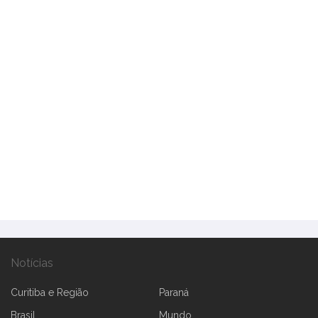
Notícias
Curitiba e Região
Paraná
Brasil
Mundo