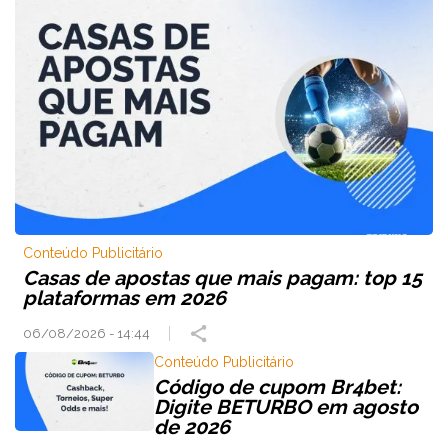
Conteúdo Publicitário
Casas de apostas que mais pagam: top 15
plataformas em 2026
06/08/2026 - 14:44
Conteúdo Publicitário
Código de cupom Br4bet:
Digite BETURBO em agosto
de 2026