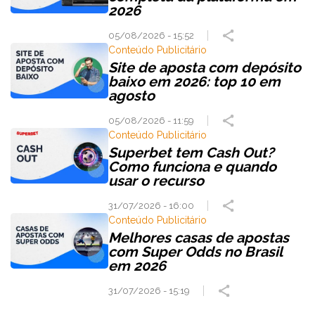
2026
05/08/2026 - 15:52
Conteúdo Publicitário
Site de aposta com depósito
baixo em 2026: top 10 em
agosto
05/08/2026 - 11:59
Conteúdo Publicitário
Superbet tem Cash Out?
Como funciona e quando
usar o recurso
31/07/2026 - 16:00
Conteúdo Publicitário
Melhores casas de apostas
com Super Odds no Brasil
em 2026
31/07/2026 - 15:19