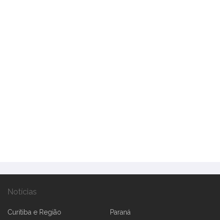
Notícias
Curitiba e Região
Paraná