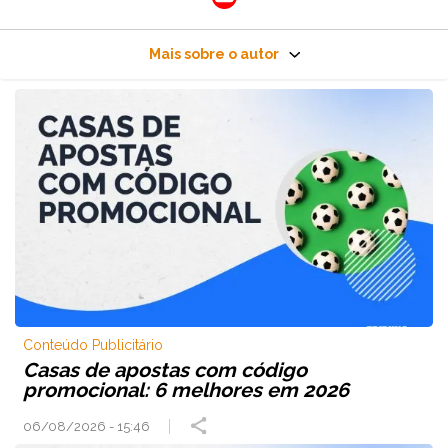
Mais sobre o autor
Conteúdo Publicitário
Casas de apostas com código
promocional: 6 melhores em 2026
06/08/2026 - 15:46