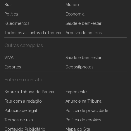
Brasil
Mundo
Política
Economia
Falecimentos
Saúde e bem-estar
Todos os assuntos da Tribuna
Arquivo de notícias
Outras categorias
VIVA!
Saúde e bem-estar
Esportes
Depositphotos
Entre em contato!
Sobre a Tribuna do Paraná
Expediente
Fale com a redação
Anuncie na Tribuna
Publicidade legal
Política de privacidade
Termos de uso
Política de cookies
Conteúdo Publicitário
Mapa do Site