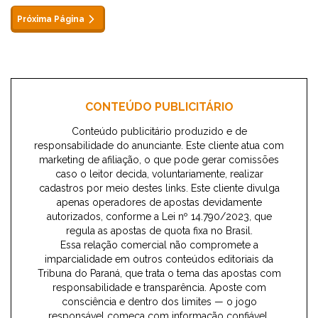
Próxima Página
CONTEÚDO PUBLICITÁRIO
Conteúdo publicitário produzido e de
responsabilidade do anunciante. Este cliente atua com
marketing de afiliação, o que pode gerar comissões
caso o leitor decida, voluntariamente, realizar
cadastros por meio destes links. Este cliente divulga
apenas operadores de apostas devidamente
autorizados, conforme a Lei nº 14.790/2023, que
regula as apostas de quota fixa no Brasil.
Essa relação comercial não compromete a
imparcialidade em outros conteúdos editoriais da
Tribuna do Paraná, que trata o tema das apostas com
responsabilidade e transparência. Aposte com
consciência e dentro dos limites — o jogo
responsável começa com informação confiável.