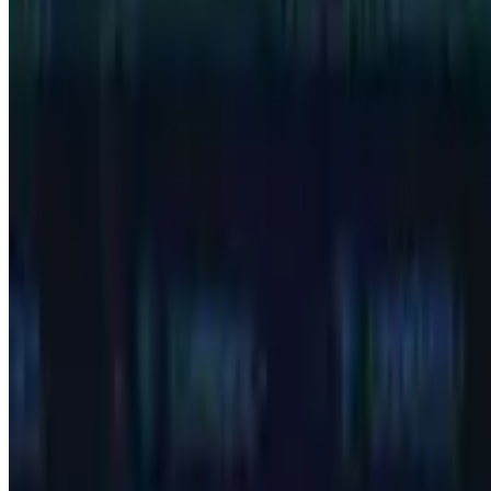
futebol
b
aqui