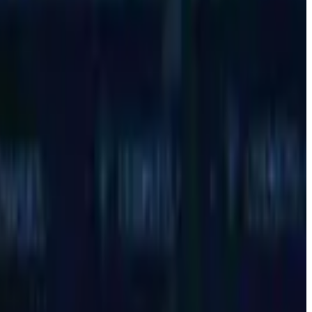
o
mora