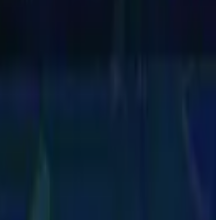
s, ídolos, Copas, títulos e bastidores — e segue em expansão, com