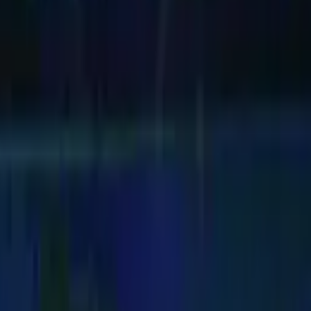
edição. O acervo digital reúne milhares de matérias históricas — capa