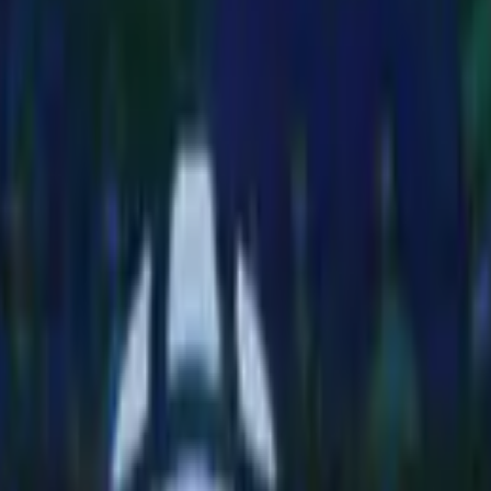
e uma moeda com a efígie do Rei de brinde. No mesmo ano o Brasil ve
80