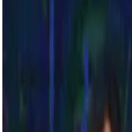
Anos
1970
A década do Rei
PLACAR nasce em março de 1970, com Pelé na edição número 1 
premiação do futebol nacional.
19