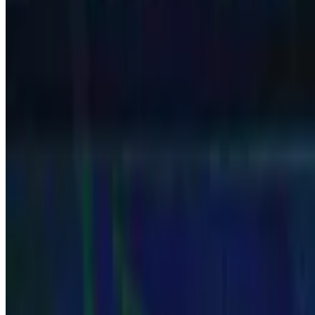
Desde março de 1970, PLACAR conta o futebol brasileiro edição após 
novas matérias e edições digitalizadas ao longo do tempo.
56
anos de história
1970
primeira edição
+40 mil
matérias históricas
→ Explorar as décadas
→ Assine a PLACAR
Década a década