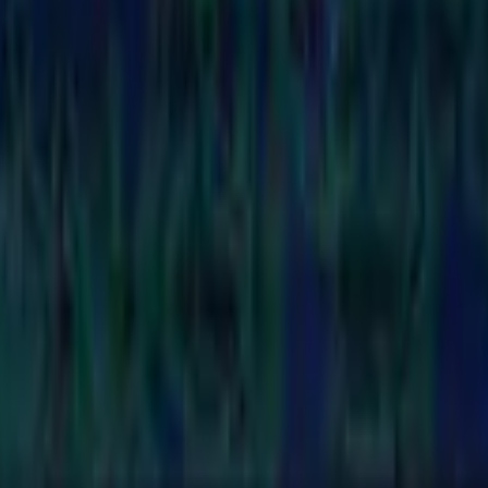
ria
do