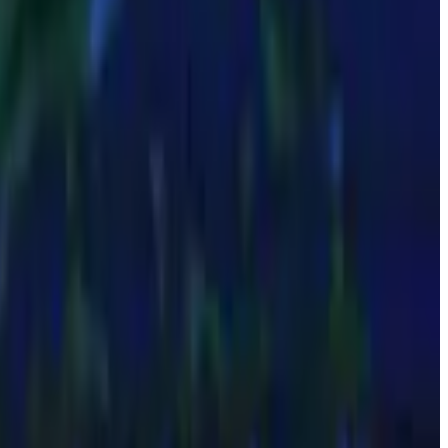
nce o tri no México e nasce o Bola de Prata, a mais prestigiosa