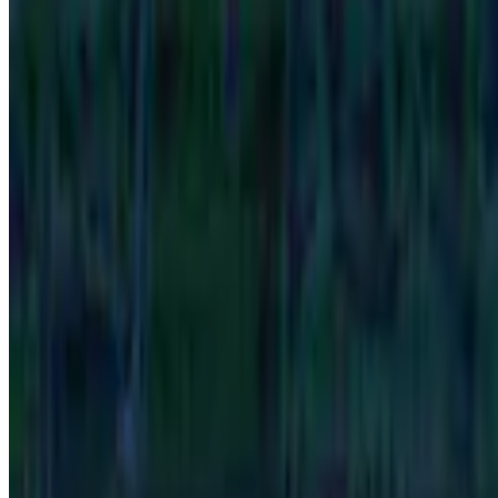
Acervo PLACAR
A memó