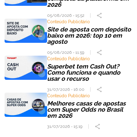
2026
05/08/2026 - 15:52
Conteúdo Publicitário
Site de aposta com depósito
baixo em 2026: top 10 em
agosto
05/08/2026 - 11:59
Conteúdo Publicitário
Superbet tem Cash Out?
Como funciona e quando
usar o recurso
31/07/2026 - 16:00
Conteúdo Publicitário
Melhores casas de apostas
com Super Odds no Brasil
em 2026
31/07/2026 - 15:19