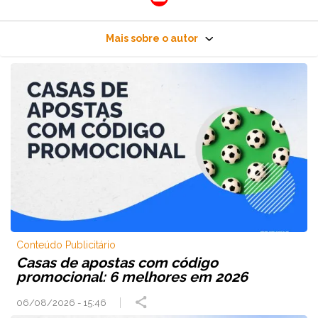
Mais sobre o autor
Conteúdo Publicitário
Casas de apostas com código
promocional: 6 melhores em 2026
06/08/2026 - 15:46