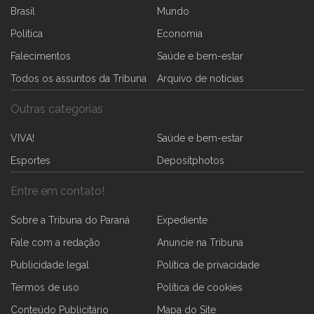
Brasil
Mundo
Política
Economia
Falecimentos
Saúde e bem-estar
Todos os assuntos da Tribuna
Arquivo de notícias
Outras categorias
VIVA!
Saúde e bem-estar
Esportes
Depositphotos
Entre em contato!
Sobre a Tribuna do Paraná
Expediente
Fale com a redação
Anuncie na Tribuna
Publicidade legal
Política de privacidade
Termos de uso
Política de cookies
Conteúdo Publicitário
Mapa do Site