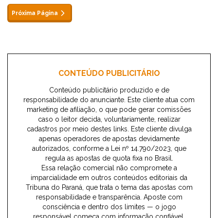
Próxima Página
CONTEÚDO PUBLICITÁRIO
Conteúdo publicitário produzido e de
responsabilidade do anunciante. Este cliente atua com
marketing de afiliação, o que pode gerar comissões
caso o leitor decida, voluntariamente, realizar
cadastros por meio destes links. Este cliente divulga
apenas operadores de apostas devidamente
autorizados, conforme a Lei nº 14.790/2023, que
regula as apostas de quota fixa no Brasil.
Essa relação comercial não compromete a
imparcialidade em outros conteúdos editoriais da
Tribuna do Paraná, que trata o tema das apostas com
responsabilidade e transparência. Aposte com
consciência e dentro dos limites — o jogo
responsável começa com informação confiável.