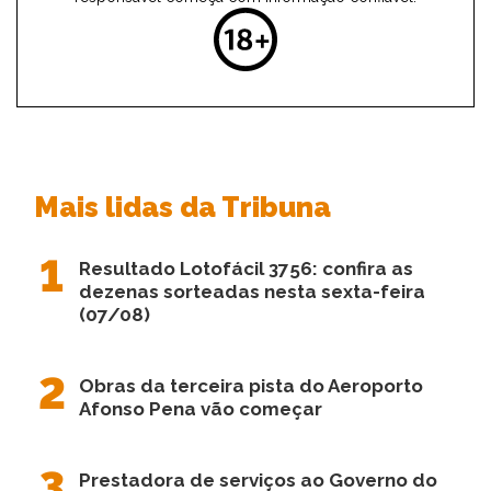
Mais lidas da Tribuna
Resultado Lotofácil 3756: confira as
dezenas sorteadas nesta sexta-feira
(07/08)
Obras da terceira pista do Aeroporto
Afonso Pena vão começar
Prestadora de serviços ao Governo do