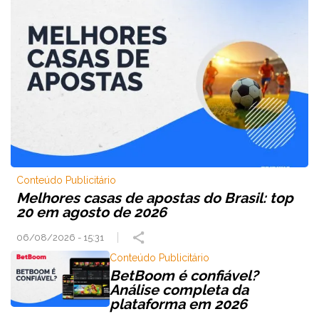
Conteúdo Publicitário
Melhores casas de apostas do Brasil: top
20 em agosto de 2026
06/08/2026 - 15:31
Conteúdo Publicitário
BetBoom é confiável?
Análise completa da
plataforma em 2026