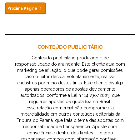
Próxima Página
CONTEÚDO PUBLICITÁRIO
Conteúdo publicitário produzido e de
responsabilidade do anunciante. Este cliente atua com
marketing de afiliação, o que pode gerar comissões
caso o leitor decida, voluntariamente, realizar
cadastros por meio destes links. Este cliente divulga
apenas operadores de apostas devidamente
autorizados, conforme a Lei nº 14.790/2023, que
regula as apostas de quota fixa no Brasil.
Essa relação comercial não compromete a
imparcialidade em outros conteúdos editoriais da
Tribuna do Paraná, que trata o tema das apostas com
responsabilidade e transparência. Aposte com
consciência e dentro dos limites — o jogo
responsável começa com informação confiável.