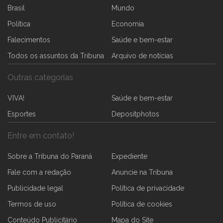
Brasil
Mundo
Política
Economia
Falecimentos
Saúde e bem-estar
Todos os assuntos da Tribuna
Arquivo de notícias
Outras categorias
VIVA!
Saúde e bem-estar
Esportes
Depositphotos
Entre em contato!
Sobre a Tribuna do Paraná
Expediente
Fale com a redação
Anuncie na Tribuna
Publicidade legal
Política de privacidade
Termos de uso
Política de cookies
Conteúdo Publicitário
Mapa do Site