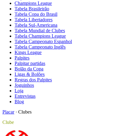
Champions League
Tabela Brasileirão
Tabela Copa do Brasil
Tabela Libertadores
Tabela Sul-Americana
Tabela Mundial de Clubes
Tabela Champions League
Tabela Campeonato Espanhol
Tabela Campeonato Inglês
Kings League
Palpites
Palpitar partidas
Bolão da Copa
Ligas & Bolões
Regras dos Palpites
Joguinhos
Loja
Entrevistas
Blog
Placar
·
Clubes
Clube