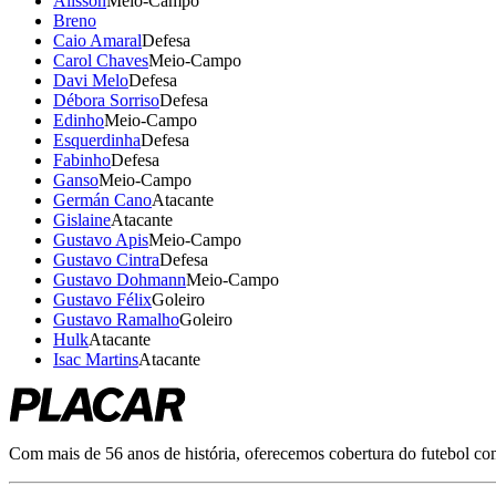
Alisson
Meio-Campo
Breno
Caio Amaral
Defesa
Carol Chaves
Meio-Campo
Davi Melo
Defesa
Débora Sorriso
Defesa
Edinho
Meio-Campo
Esquerdinha
Defesa
Fabinho
Defesa
Ganso
Meio-Campo
Germán Cano
Atacante
Gislaine
Atacante
Gustavo Apis
Meio-Campo
Gustavo Cintra
Defesa
Gustavo Dohmann
Meio-Campo
Gustavo Félix
Goleiro
Gustavo Ramalho
Goleiro
Hulk
Atacante
Isac Martins
Atacante
Com mais de 56 anos de história, oferecemos cobertura do futebol com r