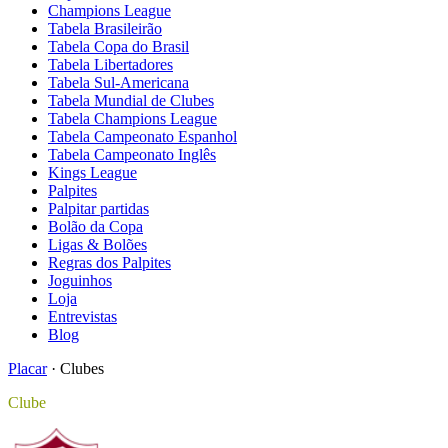
Champions League
Tabela Brasileirão
Tabela Copa do Brasil
Tabela Libertadores
Tabela Sul-Americana
Tabela Mundial de Clubes
Tabela Champions League
Tabela Campeonato Espanhol
Tabela Campeonato Inglês
Kings League
Palpites
Palpitar partidas
Bolão da Copa
Ligas & Bolões
Regras dos Palpites
Joguinhos
Loja
Entrevistas
Blog
Placar
·
Clubes
Clube