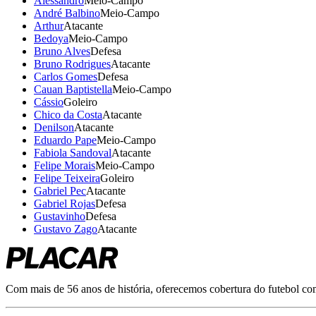
Alessandro
Meio-Campo
André Balbino
Meio-Campo
Arthur
Atacante
Bedoya
Meio-Campo
Bruno Alves
Defesa
Bruno Rodrigues
Atacante
Carlos Gomes
Defesa
Cauan Baptistella
Meio-Campo
Cássio
Goleiro
Chico da Costa
Atacante
Denilson
Atacante
Eduardo Pape
Meio-Campo
Fabiola Sandoval
Atacante
Felipe Morais
Meio-Campo
Felipe Teixeira
Goleiro
Gabriel Pec
Atacante
Gabriel Rojas
Defesa
Gustavinho
Defesa
Gustavo Zago
Atacante
Com mais de 56 anos de história, oferecemos cobertura do futebol com r