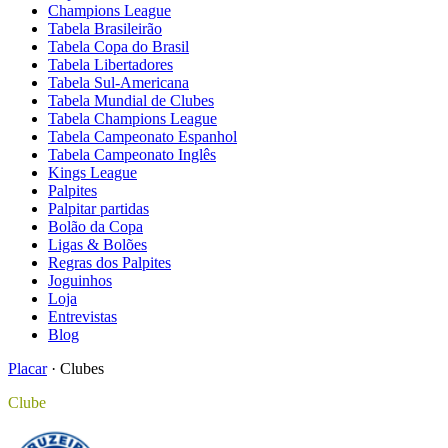
Champions League
Tabela Brasileirão
Tabela Copa do Brasil
Tabela Libertadores
Tabela Sul-Americana
Tabela Mundial de Clubes
Tabela Champions League
Tabela Campeonato Espanhol
Tabela Campeonato Inglês
Kings League
Palpites
Palpitar partidas
Bolão da Copa
Ligas & Bolões
Regras dos Palpites
Joguinhos
Loja
Entrevistas
Blog
Placar
·
Clubes
Clube