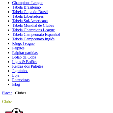
Champions League
Tabela Brasileirão
Tabela Copa do Brasil
Tabela Libertadores
Tabela Sul-Americana
Tabela Mundial de Clubes
Tabela Champions League
Tabela Campeonato Espanhol
Tabela Campeonato Inglês
Kings League
Palpites
Palpitar partidas
Bolão da Copa
Ligas & Bolões
Regras dos Palpites
Joguinhos
Loja
Entrevistas
Blog
Placar
·
Clubes
Clube