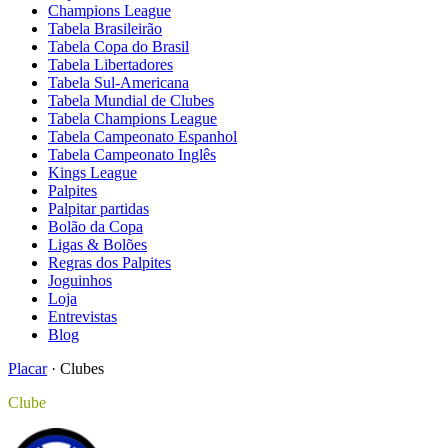
Champions League
Tabela Brasileirão
Tabela Copa do Brasil
Tabela Libertadores
Tabela Sul-Americana
Tabela Mundial de Clubes
Tabela Champions League
Tabela Campeonato Espanhol
Tabela Campeonato Inglês
Kings League
Palpites
Palpitar partidas
Bolão da Copa
Ligas & Bolões
Regras dos Palpites
Joguinhos
Loja
Entrevistas
Blog
Placar
·
Clubes
Clube