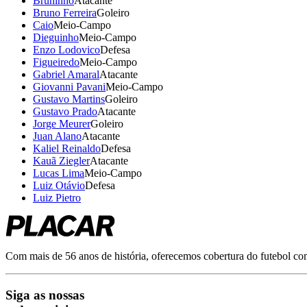
Bruninho
Atacante
Bruno Ferreira
Goleiro
Caio
Meio-Campo
Dieguinho
Meio-Campo
Enzo Lodovico
Defesa
Figueiredo
Meio-Campo
Gabriel Amaral
Atacante
Giovanni Pavani
Meio-Campo
Gustavo Martins
Goleiro
Gustavo Prado
Atacante
Jorge Meurer
Goleiro
Juan Alano
Atacante
Kaliel Reinaldo
Defesa
Kauã Ziegler
Atacante
Lucas Lima
Meio-Campo
Luiz Otávio
Defesa
Luiz Pietro
Com mais de 56 anos de história, oferecemos cobertura do futebol com r
Siga as nossas