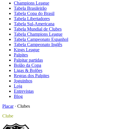
Champions League
Tabela Brasileirão
Tabela Copa do Brasil
Tabela Libertadores
Tabela Sul-Americana
Tabela Mundial de Clubes
Tabela Champions League
Tabela Campeonato Espanhol
Tabela Campeonato Inglês
Kings League
Palpites
Palpitar partidas
Bolão da Copa
Ligas & Bolões
Regras dos Palpites
Joguinhos
Loja
Entrevistas
Blog
Placar
·
Clubes
Clube