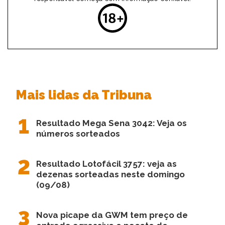
Mais lidas da Tribuna
Resultado Mega Sena 3042: Veja os
números sorteados
Resultado Lotofácil 3757: veja as
dezenas sorteadas neste domingo
(09/08)
Nova picape da GWM tem preço de