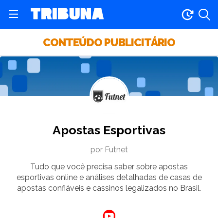
CONTEÚDO PUBLICITÁRIO
Apostas Esportivas
por Futnet
Tudo que você precisa saber sobre apostas
esportivas online e análises detalhadas de casas de
apostas confiáveis e cassinos legalizados no Brasil.