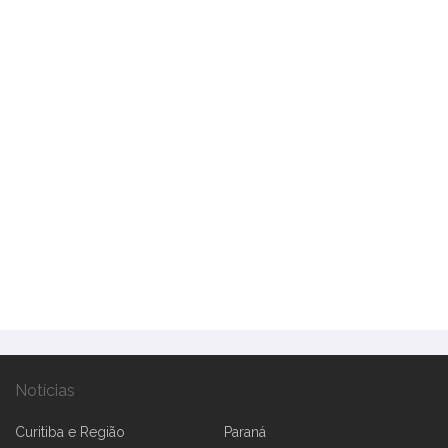
Notícias
Curitiba e Região
Paraná