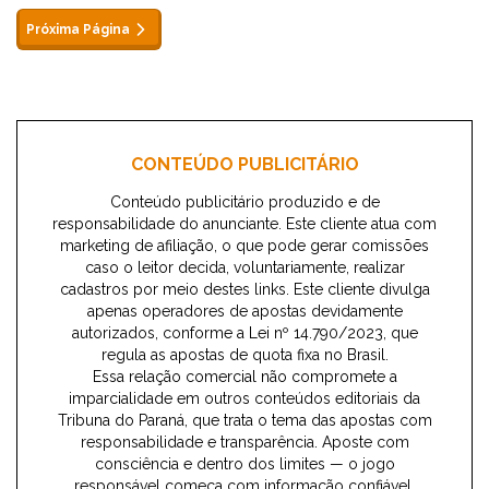
Próxima Página
CONTEÚDO PUBLICITÁRIO
Conteúdo publicitário produzido e de
responsabilidade do anunciante. Este cliente atua com
marketing de afiliação, o que pode gerar comissões
caso o leitor decida, voluntariamente, realizar
cadastros por meio destes links. Este cliente divulga
apenas operadores de apostas devidamente
autorizados, conforme a Lei nº 14.790/2023, que
regula as apostas de quota fixa no Brasil.
Essa relação comercial não compromete a
imparcialidade em outros conteúdos editoriais da
Tribuna do Paraná, que trata o tema das apostas com
responsabilidade e transparência. Aposte com
consciência e dentro dos limites — o jogo
responsável começa com informação confiável.