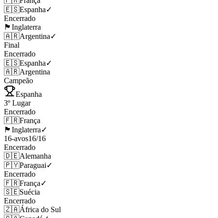
🇫🇷
França
🇪🇸
Espanha
✓
Encerrado
🏴󠁧󠁢󠁥󠁮󠁧󠁿
Inglaterra
🇦🇷
Argentina
✓
Final
Encerrado
🇪🇸
Espanha
✓
🇦🇷
Argentina
Campeão
Espanha
3º Lugar
Encerrado
🇫🇷
França
🏴󠁧󠁢󠁥󠁮󠁧󠁿
Inglaterra
✓
16-avos
16
/
16
Encerrado
🇩🇪
Alemanha
🇵🇾
Paraguai
✓
Encerrado
🇫🇷
França
✓
🇸🇪
Suécia
Encerrado
🇿🇦
África do Sul