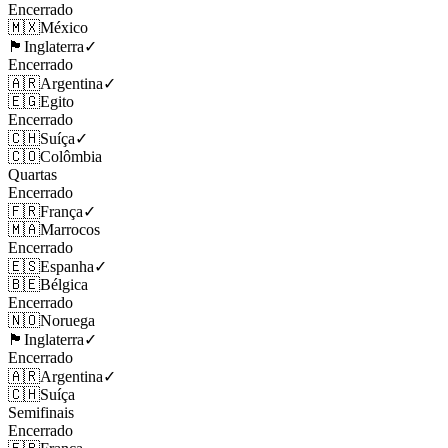
Encerrado
🇲🇽
México
🏴󠁧󠁢󠁥󠁮󠁧󠁿
Inglaterra
✓
Encerrado
🇦🇷
Argentina
✓
🇪🇬
Egito
Encerrado
🇨🇭
Suíça
✓
🇨🇴
Colômbia
Quartas
Encerrado
🇫🇷
França
✓
🇲🇦
Marrocos
Encerrado
🇪🇸
Espanha
✓
🇧🇪
Bélgica
Encerrado
🇳🇴
Noruega
🏴󠁧󠁢󠁥󠁮󠁧󠁿
Inglaterra
✓
Encerrado
🇦🇷
Argentina
✓
🇨🇭
Suíça
Semifinais
Encerrado