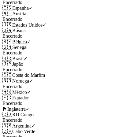
Encerrado
🇪🇸
Espanha
✓
🇦🇹
Áustria
Encerrado
🇺🇸
Estados Unidos
✓
🇧🇦
Bósnia
Encerrado
🇧🇪
Bélgica
✓
🇸🇳
Senegal
Encerrado
🇧🇷
Brasil
✓
🇯🇵
Japão
Encerrado
🇨🇮
Costa do Marfim
🇳🇴
Noruega
✓
Encerrado
🇲🇽
México
✓
🇪🇨
Equador
Encerrado
🏴󠁧󠁢󠁥󠁮󠁧󠁿
Inglaterra
✓
🇨🇩
RD Congo
Encerrado
🇦🇷
Argentina
✓
🇨🇻
Cabo Verde
Encerrado