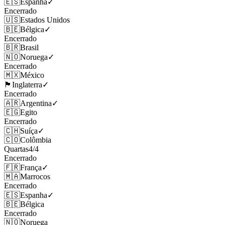
🇪🇸
Espanha
✓
Encerrado
🇺🇸
Estados Unidos
🇧🇪
Bélgica
✓
Encerrado
🇧🇷
Brasil
🇳🇴
Noruega
✓
Encerrado
🇲🇽
México
🏴󠁧󠁢󠁥󠁮󠁧󠁿
Inglaterra
✓
Encerrado
🇦🇷
Argentina
✓
🇪🇬
Egito
Encerrado
🇨🇭
Suíça
✓
🇨🇴
Colômbia
Quartas
4
/
4
Encerrado
🇫🇷
França
✓
🇲🇦
Marrocos
Encerrado
🇪🇸
Espanha
✓
🇧🇪
Bélgica
Encerrado
🇳🇴
Noruega