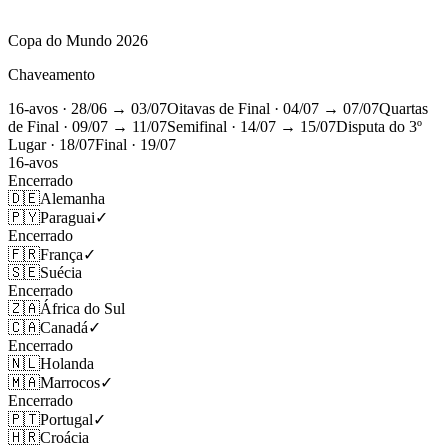
Copa do Mundo 2026
Chaveamento
16-avos
· 28/06 → 03/07
Oitavas de Final
· 04/07 → 07/07
Quartas
de Final
· 09/07 → 11/07
Semifinal
· 14/07 → 15/07
Disputa do 3º
Lugar
· 18/07
Final
· 19/07
16-avos
Encerrado
🇩🇪
Alemanha
🇵🇾
Paraguai
✓
Encerrado
🇫🇷
França
✓
🇸🇪
Suécia
Encerrado
🇿🇦
África do Sul
🇨🇦
Canadá
✓
Encerrado
🇳🇱
Holanda
🇲🇦
Marrocos
✓
Encerrado
🇵🇹
Portugal
✓
🇭🇷
Croácia