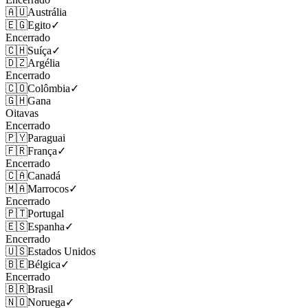
🇦🇺
Austrália
🇪🇬
Egito
✓
Encerrado
🇨🇭
Suíça
✓
🇩🇿
Argélia
Encerrado
🇨🇴
Colômbia
✓
🇬🇭
Gana
Oitavas
Encerrado
🇵🇾
Paraguai
🇫🇷
França
✓
Encerrado
🇨🇦
Canadá
🇲🇦
Marrocos
✓
Encerrado
🇵🇹
Portugal
🇪🇸
Espanha
✓
Encerrado
🇺🇸
Estados Unidos
🇧🇪
Bélgica
✓
Encerrado
🇧🇷
Brasil
🇳🇴
Noruega
✓