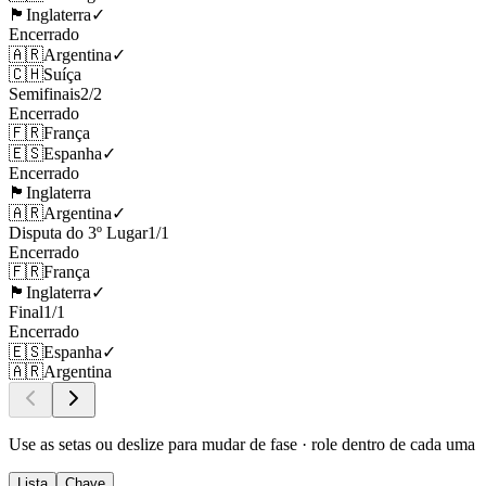
🏴󠁧󠁢󠁥󠁮󠁧󠁿
Inglaterra
✓
Encerrado
🇦🇷
Argentina
✓
🇨🇭
Suíça
Semifinais
2
/
2
Encerrado
🇫🇷
França
🇪🇸
Espanha
✓
Encerrado
🏴󠁧󠁢󠁥󠁮󠁧󠁿
Inglaterra
🇦🇷
Argentina
✓
Disputa do 3º Lugar
1
/
1
Encerrado
🇫🇷
França
🏴󠁧󠁢󠁥󠁮󠁧󠁿
Inglaterra
✓
Final
1
/
1
Encerrado
🇪🇸
Espanha
✓
🇦🇷
Argentina
Use as setas ou deslize para mudar de fase · role dentro de cada uma
Lista
Chave