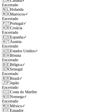
🇨🇦
Canadá
✓
Encerrado
🇳🇱
Holanda
🇲🇦
Marrocos
✓
Encerrado
🇵🇹
Portugal
✓
🇭🇷
Croácia
Encerrado
🇪🇸
Espanha
✓
🇦🇹
Áustria
Encerrado
🇺🇸
Estados Unidos
✓
🇧🇦
Bósnia
Encerrado
🇧🇪
Bélgica
✓
🇸🇳
Senegal
Encerrado
🇧🇷
Brasil
✓
🇯🇵
Japão
Encerrado
🇨🇮
Costa do Marfim
🇳🇴
Noruega
✓
Encerrado
🇲🇽
México
✓
🇪🇨
Equador