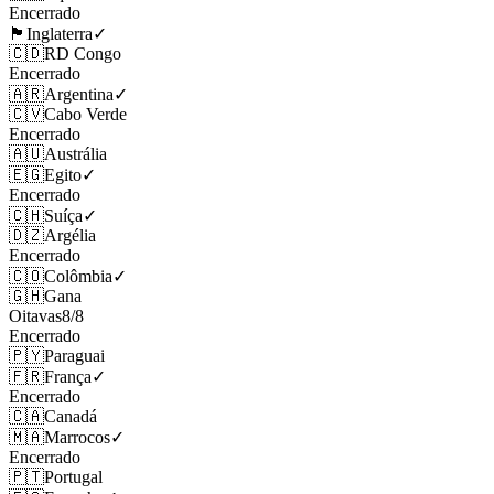
Encerrado
🏴󠁧󠁢󠁥󠁮󠁧󠁿
Inglaterra
✓
🇨🇩
RD Congo
Encerrado
🇦🇷
Argentina
✓
🇨🇻
Cabo Verde
Encerrado
🇦🇺
Austrália
🇪🇬
Egito
✓
Encerrado
🇨🇭
Suíça
✓
🇩🇿
Argélia
Encerrado
🇨🇴
Colômbia
✓
🇬🇭
Gana
Oitavas
8
/
8
Encerrado
🇵🇾
Paraguai
🇫🇷
França
✓
Encerrado
🇨🇦
Canadá
🇲🇦
Marrocos
✓
Encerrado
🇵🇹
Portugal