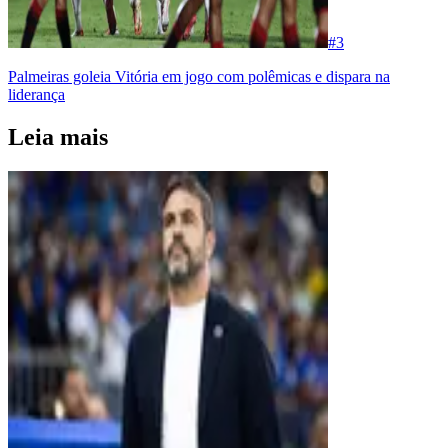
#
3
Palmeiras goleia Vitória em jogo com polêmicas e dispara na
liderança
Leia mais