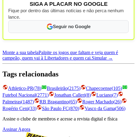
SIGA A PLACAR NO GOOGLE
Fique por dentro das últimas notícias e não perca nenhum
lance.
Seguir no Google
Monte a sua tabela
Palpite os jogos que faltam e veja quem é
campeão, quem vai à Libertadores e quem cai.
Simular →
Tags relacionadas
Athletico-PR
(
78
)
Brasileirão
(
2175
)
Chapecoense
(
105
)
Futebol Nacional
(
2771
)
Jonathan Calleri
(
8
)
Luciano
(
7
)
Palmeiras
(
1487
)
RB Bragantino
(
65
)
Roger Machado
(
26
)
Rogério Ceni
(
33
)
São Paulo FC
(
870
)
Vasco da Gama
(
506
)
Assine o clube de membros e acesse a revista digital e física
Assinar Agora