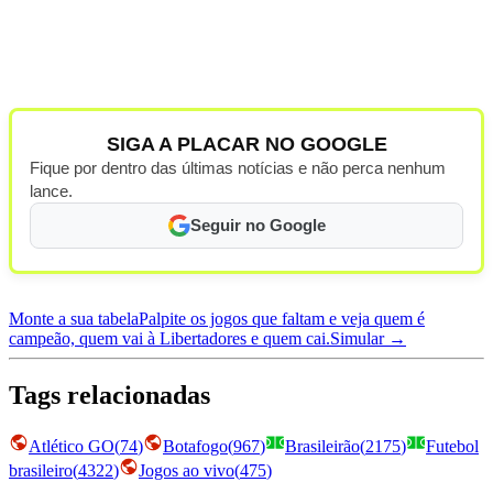
SIGA A PLACAR NO GOOGLE
Fique por dentro das últimas notícias e não perca nenhum
lance.
Seguir no Google
Monte a sua tabela
Palpite os jogos que faltam e veja quem é
campeão, quem vai à Libertadores e quem cai.
Simular →
Tags relacionadas
Atlético GO
(
74
)
Botafogo
(
967
)
Brasileirão
(
2175
)
Futebol
brasileiro
(
4322
)
Jogos ao vivo
(
475
)