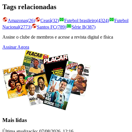
Tags relacionadas
Amazonas
(
26
)
Ceará
(
32
)
Futebol brasileiro
(
4324
)
Futebol
Nacional
(
2773
)
Santos FC
(
789
)
Série B
(
387
)
Assine o clube de membros e acesse a revista digital e física
Assinar Agora
Mais lidas
Última atualização:
07/08/2026, 12:16