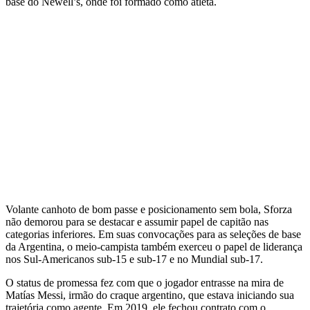
base do Newell’s, onde foi formado como atleta.
Volante canhoto de bom passe e posicionamento sem bola, Sforza
não demorou para se destacar e assumir papel de capitão nas
categorias inferiores. Em suas convocações para as seleções de base
da Argentina, o meio-campista também exerceu o papel de liderança
nos Sul-Americanos sub-15 e sub-17 e no Mundial sub-17.
O status de promessa fez com que o jogador entrasse na mira de
Matías Messi, irmão do craque argentino, que estava iniciando sua
trajetória como agente. Em 2019, ele fechou contrato com o