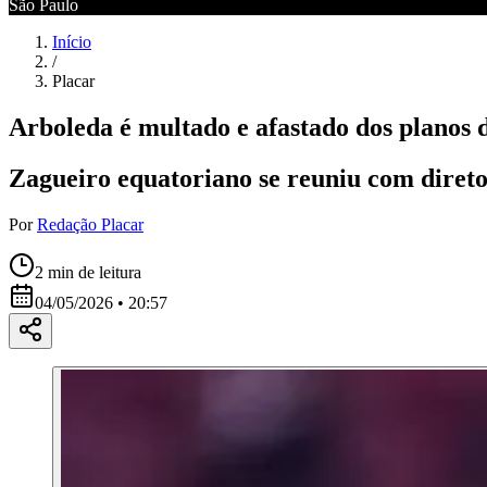
São Paulo
Início
/
Placar
Arboleda é multado e afastado dos planos 
Zagueiro equatoriano se reuniu com direto
Por
Redação Placar
2
min de leitura
04/05/2026 • 20:57