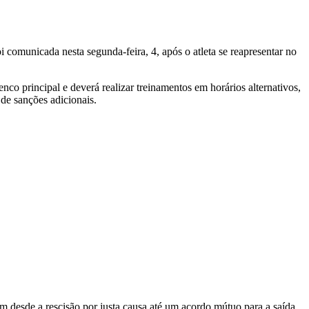
i comunicada nesta segunda-feira, 4, após o atleta se reapresentar no
nco principal e deverá realizar treinamentos em horários alternativos,
 de sanções adicionais.
em desde a rescisão por justa causa até um acordo mútuo para a saída