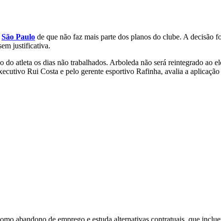
o
São Paulo
de que não faz mais parte dos planos do clube. A decisão fo
m justificativa.
 do atleta os dias não trabalhados. Arboleda não será reintegrado ao ele
executivo Rui Costa e pelo gerente esportivo Rafinha, avalia a aplicação
o como abandono de emprego e estuda alternativas contratuais, que inclu