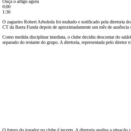
Ouça o artigo agora
0:00
1:36
O zagueiro Robert Arboleda foi multado e notificado pela diretoria d
CT da Barra Funda depois de aproximadamente um mês de ausência se
Como medida disciplinar imediata, o clube decidiu descontar do salário
separado do restante do grupo. A diretoria, representada pelo diretor 
O futuro do jogador no clube é incerto. A diretoria analisa a situaçã