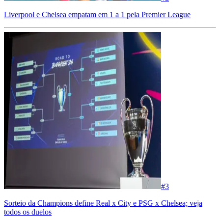
Liverpool e Chelsea empatam em 1 a 1 pela Premier League
#
3
Sorteio da Champions define Real x City e PSG x Chelsea; veja
todos os duelos