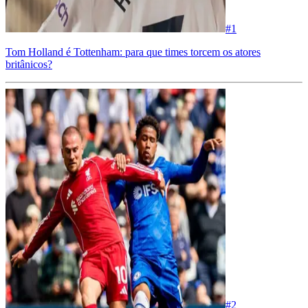
#
1
Tom Holland é Tottenham: para que times torcem os atores
britânicos?
#
2