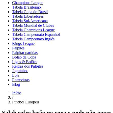
Champions League
Tabela Brasileirão
Tabela Copa do Brasil
Tabela Libertadores
Tabela Sul-Americana
Tabela Mundial de Clubes
Tabela Champions League
Tabela Campeonato Espanhol
Tabela Campeonato Inglês
Kings League
Palpites
Palpitar partidas
Bolão da Copa
Ligas & Bolões
Regras dos Palpites
Joguinhos
Loja
Entrevistas
Blog
Início
/
Futebol Europeu
Salah sofre lesão na coxa e pode não jogar