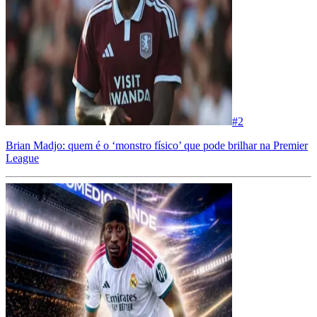
#
2
Brian Madjo: quem é o ‘monstro físico’ que pode brilhar na Premier
League