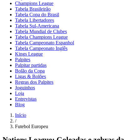
Champions League
Tabela Brasileirão
Tabela Copa do Brasil
Tabela Libertadores
Tabela Sul-Americana
Tabela Mundial de Clubes
Tabela Champions League
Tabela Campeonato Espanhol
Tabela Campeonato Inglês
Kings League
Palpites
Palpitar partidas
Bolão da Copa
Ligas & Bolões
Regras dos Palpites
Joguinhos
Loja
Entrevistas
Blog
Início
/
Futebol Europeu
Nations League: Goleadas e zebras da