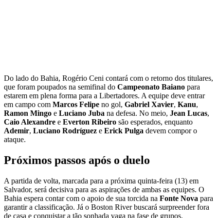
Do lado do Bahia, Rogério Ceni contará com o retorno dos titulares,
que foram poupados na semifinal do
Campeonato Baiano
para
estarem em plena forma para a Libertadores. A equipe deve entrar
em campo com
Marcos Felipe
no gol,
Gabriel Xavier
,
Kanu
,
Ramon Mingo
e
Luciano Juba
na defesa. No meio,
Jean Lucas
,
Caio Alexandre
e
Everton Ribeiro
são esperados, enquanto
Ademir
,
Luciano Rodríguez
e
Erick Pulga
devem compor o
ataque.
Próximos passos após o duelo
A partida de volta, marcada para a próxima quinta-feira (13) em
Salvador, será decisiva para as aspirações de ambas as equipes. O
Bahia espera contar com o apoio de sua torcida na
Fonte Nova
para
garantir a classificação. Já o Boston River buscará surpreender fora
de casa e conquistar a tão sonhada vaga na fase de grupos.