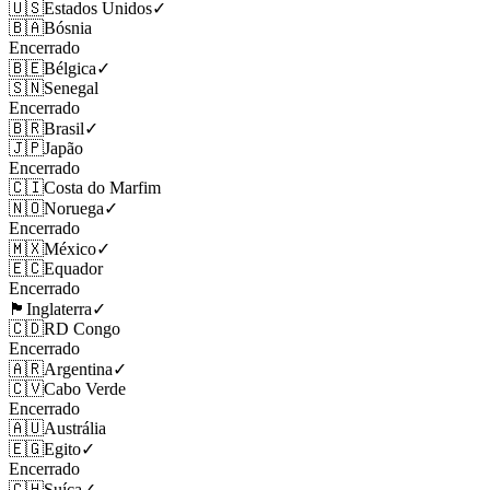
🇺🇸
Estados Unidos
✓
🇧🇦
Bósnia
Encerrado
🇧🇪
Bélgica
✓
🇸🇳
Senegal
Encerrado
🇧🇷
Brasil
✓
🇯🇵
Japão
Encerrado
🇨🇮
Costa do Marfim
🇳🇴
Noruega
✓
Encerrado
🇲🇽
México
✓
🇪🇨
Equador
Encerrado
🏴󠁧󠁢󠁥󠁮󠁧󠁿
Inglaterra
✓
🇨🇩
RD Congo
Encerrado
🇦🇷
Argentina
✓
🇨🇻
Cabo Verde
Encerrado
🇦🇺
Austrália
🇪🇬
Egito
✓
Encerrado
🇨🇭
Suíça
✓