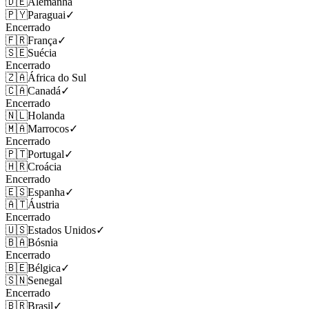
🇩🇪
Alemanha
🇵🇾
Paraguai
✓
Encerrado
🇫🇷
França
✓
🇸🇪
Suécia
Encerrado
🇿🇦
África do Sul
🇨🇦
Canadá
✓
Encerrado
🇳🇱
Holanda
🇲🇦
Marrocos
✓
Encerrado
🇵🇹
Portugal
✓
🇭🇷
Croácia
Encerrado
🇪🇸
Espanha
✓
🇦🇹
Áustria
Encerrado
🇺🇸
Estados Unidos
✓
🇧🇦
Bósnia
Encerrado
🇧🇪
Bélgica
✓
🇸🇳
Senegal
Encerrado
🇧🇷
Brasil
✓