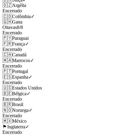
🇩🇿
Argélia
Encerrado
🇨🇴
Colômbia
✓
🇬🇭
Gana
Oitavas
8
/
8
Encerrado
🇵🇾
Paraguai
🇫🇷
França
✓
Encerrado
🇨🇦
Canadá
🇲🇦
Marrocos
✓
Encerrado
🇵🇹
Portugal
🇪🇸
Espanha
✓
Encerrado
🇺🇸
Estados Unidos
🇧🇪
Bélgica
✓
Encerrado
🇧🇷
Brasil
🇳🇴
Noruega
✓
Encerrado
🇲🇽
México
🏴󠁧󠁢󠁥󠁮󠁧󠁿
Inglaterra
✓
Encerrado