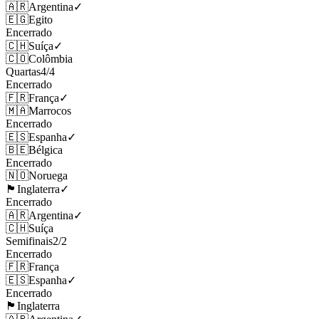
🇦🇷
Argentina
✓
🇪🇬
Egito
Encerrado
🇨🇭
Suíça
✓
🇨🇴
Colômbia
Quartas
4
/
4
Encerrado
🇫🇷
França
✓
🇲🇦
Marrocos
Encerrado
🇪🇸
Espanha
✓
🇧🇪
Bélgica
Encerrado
🇳🇴
Noruega
🏴󠁧󠁢󠁥󠁮󠁧󠁿
Inglaterra
✓
Encerrado
🇦🇷
Argentina
✓
🇨🇭
Suíça
Semifinais
2
/
2
Encerrado
🇫🇷
França
🇪🇸
Espanha
✓
Encerrado
🏴󠁧󠁢󠁥󠁮󠁧󠁿
Inglaterra