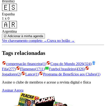
Brasília)
🇪🇸
Espanha
1 x 0
🇦🇷
Argentina
☑ Adicionar à minha agenda
Ver chaveamento completo
→
Crava no bolão →
Tags relacionadas
compensação financeira
(
1
)
Copa do Mundo 2026
(
324
)
Fifa
(
277
)
Flamengo
(
1711
)
Futebol brasileiro
(
4326
)
Jogadores
(
2
)
Lance
(
1
)
Programa de Benefícios aos Clubes
(
1
)
Assine o clube de membros e acesse a revista digital e física
Assinar Agora