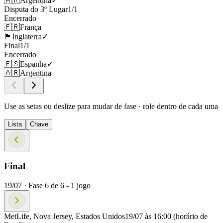
🇦🇷
Argentina
✓
Disputa do 3º Lugar
1
/
1
Encerrado
🇫🇷
França
🏴󠁧󠁢󠁥󠁮󠁧󠁿
Inglaterra
✓
Final
1
/
1
Encerrado
🇪🇸
Espanha
✓
🇦🇷
Argentina
Use as setas ou deslize para mudar de fase · role dentro de cada uma
Lista
Chave
Final
19/07 ·
Fase
6
de
6
-
1
jogo
MetLife, Nova Jersey, Estados Unidos
19/07 às 16:00
(horário de