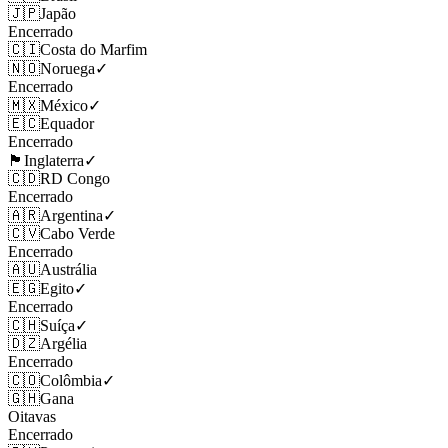
🇯🇵
Japão
Encerrado
🇨🇮
Costa do Marfim
🇳🇴
Noruega
✓
Encerrado
🇲🇽
México
✓
🇪🇨
Equador
Encerrado
🏴󠁧󠁢󠁥󠁮󠁧󠁿
Inglaterra
✓
🇨🇩
RD Congo
Encerrado
🇦🇷
Argentina
✓
🇨🇻
Cabo Verde
Encerrado
🇦🇺
Austrália
🇪🇬
Egito
✓
Encerrado
🇨🇭
Suíça
✓
🇩🇿
Argélia
Encerrado
🇨🇴
Colômbia
✓
🇬🇭
Gana
Oitavas
Encerrado