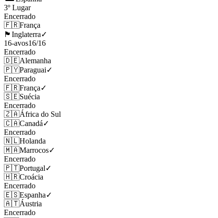
3º Lugar
Encerrado
🇫🇷
França
🏴󠁧󠁢󠁥󠁮󠁧󠁿
Inglaterra
✓
16-avos
16
/
16
Encerrado
🇩🇪
Alemanha
🇵🇾
Paraguai
✓
Encerrado
🇫🇷
França
✓
🇸🇪
Suécia
Encerrado
🇿🇦
África do Sul
🇨🇦
Canadá
✓
Encerrado
🇳🇱
Holanda
🇲🇦
Marrocos
✓
Encerrado
🇵🇹
Portugal
✓
🇭🇷
Croácia
Encerrado
🇪🇸
Espanha
✓
🇦🇹
Áustria
Encerrado