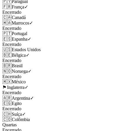
🇵🇾
Paraguai
🇫🇷
França
✓
Encerrado
🇨🇦
Canadá
🇲🇦
Marrocos
✓
Encerrado
🇵🇹
Portugal
🇪🇸
Espanha
✓
Encerrado
🇺🇸
Estados Unidos
🇧🇪
Bélgica
✓
Encerrado
🇧🇷
Brasil
🇳🇴
Noruega
✓
Encerrado
🇲🇽
México
🏴󠁧󠁢󠁥󠁮󠁧󠁿
Inglaterra
✓
Encerrado
🇦🇷
Argentina
✓
🇪🇬
Egito
Encerrado
🇨🇭
Suíça
✓
🇨🇴
Colômbia
Quartas
Encerrado