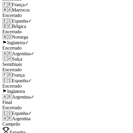
🇫🇷
França
✓
🇲🇦
Marrocos
Encerrado
🇪🇸
Espanha
✓
🇧🇪
Bélgica
Encerrado
🇳🇴
Noruega
🏴󠁧󠁢󠁥󠁮󠁧󠁿
Inglaterra
✓
Encerrado
🇦🇷
Argentina
✓
🇨🇭
Suíça
Semifinais
Encerrado
🇫🇷
França
🇪🇸
Espanha
✓
Encerrado
🏴󠁧󠁢󠁥󠁮󠁧󠁿
Inglaterra
🇦🇷
Argentina
✓
Final
Encerrado
🇪🇸
Espanha
✓
🇦🇷
Argentina
Campeão
Espanha