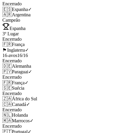
Encerrado
🇪🇸
Espanha
✓
🇦🇷
Argentina
Campeão
Espanha
3º Lugar
Encerrado
🇫🇷
França
🏴󠁧󠁢󠁥󠁮󠁧󠁿
Inglaterra
✓
16-avos
16
/
16
Encerrado
🇩🇪
Alemanha
🇵🇾
Paraguai
✓
Encerrado
🇫🇷
França
✓
🇸🇪
Suécia
Encerrado
🇿🇦
África do Sul
🇨🇦
Canadá
✓
Encerrado
🇳🇱
Holanda
🇲🇦
Marrocos
✓
Encerrado
🇵🇹
Portugal
✓