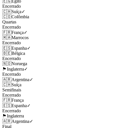
🇪🇬
Egito
Encerrado
🇨🇭
Suíça
✓
🇨🇴
Colômbia
Quartas
Encerrado
🇫🇷
França
✓
🇲🇦
Marrocos
Encerrado
🇪🇸
Espanha
✓
🇧🇪
Bélgica
Encerrado
🇳🇴
Noruega
🏴󠁧󠁢󠁥󠁮󠁧󠁿
Inglaterra
✓
Encerrado
🇦🇷
Argentina
✓
🇨🇭
Suíça
Semifinais
Encerrado
🇫🇷
França
🇪🇸
Espanha
✓
Encerrado
🏴󠁧󠁢󠁥󠁮󠁧󠁿
Inglaterra
🇦🇷
Argentina
✓
Final