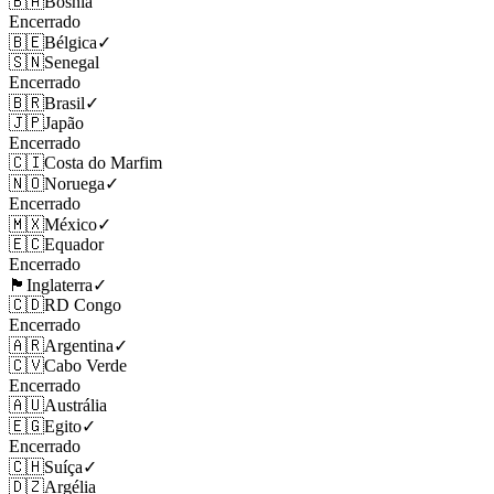
🇧🇦
Bósnia
Encerrado
🇧🇪
Bélgica
✓
🇸🇳
Senegal
Encerrado
🇧🇷
Brasil
✓
🇯🇵
Japão
Encerrado
🇨🇮
Costa do Marfim
🇳🇴
Noruega
✓
Encerrado
🇲🇽
México
✓
🇪🇨
Equador
Encerrado
🏴󠁧󠁢󠁥󠁮󠁧󠁿
Inglaterra
✓
🇨🇩
RD Congo
Encerrado
🇦🇷
Argentina
✓
🇨🇻
Cabo Verde
Encerrado
🇦🇺
Austrália
🇪🇬
Egito
✓
Encerrado
🇨🇭
Suíça
✓
🇩🇿
Argélia