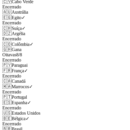
🇨🇻
Cabo Verde
Encerrado
🇦🇺
Austrália
🇪🇬
Egito
✓
Encerrado
🇨🇭
Suíça
✓
🇩🇿
Argélia
Encerrado
🇨🇴
Colômbia
✓
🇬🇭
Gana
Oitavas
8
/
8
Encerrado
🇵🇾
Paraguai
🇫🇷
França
✓
Encerrado
🇨🇦
Canadá
🇲🇦
Marrocos
✓
Encerrado
🇵🇹
Portugal
🇪🇸
Espanha
✓
Encerrado
🇺🇸
Estados Unidos
🇧🇪
Bélgica
✓
Encerrado
🇧🇷
Brasil