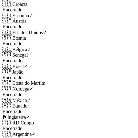
🇭🇷
Croácia
Encerrado
🇪🇸
Espanha
✓
🇦🇹
Áustria
Encerrado
🇺🇸
Estados Unidos
✓
🇧🇦
Bósnia
Encerrado
🇧🇪
Bélgica
✓
🇸🇳
Senegal
Encerrado
🇧🇷
Brasil
✓
🇯🇵
Japão
Encerrado
🇨🇮
Costa do Marfim
🇳🇴
Noruega
✓
Encerrado
🇲🇽
México
✓
🇪🇨
Equador
Encerrado
🏴󠁧󠁢󠁥󠁮󠁧󠁿
Inglaterra
✓
🇨🇩
RD Congo
Encerrado
🇦🇷
Argentina
✓