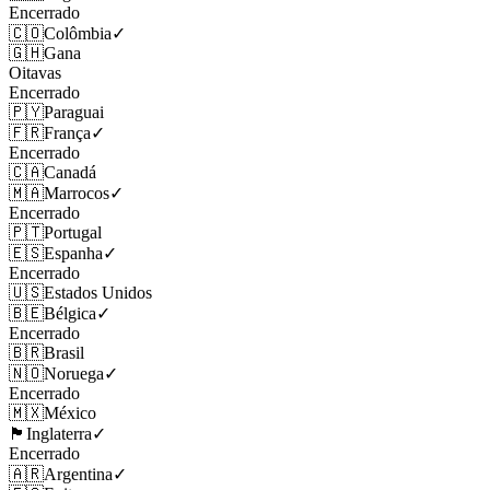
Encerrado
🇨🇴
Colômbia
✓
🇬🇭
Gana
Oitavas
Encerrado
🇵🇾
Paraguai
🇫🇷
França
✓
Encerrado
🇨🇦
Canadá
🇲🇦
Marrocos
✓
Encerrado
🇵🇹
Portugal
🇪🇸
Espanha
✓
Encerrado
🇺🇸
Estados Unidos
🇧🇪
Bélgica
✓
Encerrado
🇧🇷
Brasil
🇳🇴
Noruega
✓
Encerrado
🇲🇽
México
🏴󠁧󠁢󠁥󠁮󠁧󠁿
Inglaterra
✓
Encerrado
🇦🇷
Argentina
✓