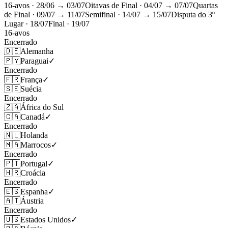
16-avos
· 28/06 → 03/07
Oitavas de Final
· 04/07 → 07/07
Quartas
de Final
· 09/07 → 11/07
Semifinal
· 14/07 → 15/07
Disputa do 3º
Lugar
· 18/07
Final
· 19/07
16-avos
Encerrado
🇩🇪
Alemanha
🇵🇾
Paraguai
✓
Encerrado
🇫🇷
França
✓
🇸🇪
Suécia
Encerrado
🇿🇦
África do Sul
🇨🇦
Canadá
✓
Encerrado
🇳🇱
Holanda
🇲🇦
Marrocos
✓
Encerrado
🇵🇹
Portugal
✓
🇭🇷
Croácia
Encerrado
🇪🇸
Espanha
✓
🇦🇹
Áustria
Encerrado
🇺🇸
Estados Unidos
✓