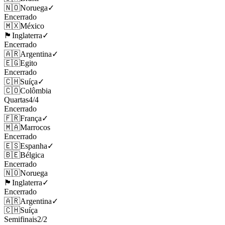
🇳🇴
Noruega
✓
Encerrado
🇲🇽
México
🏴󠁧󠁢󠁥󠁮󠁧󠁿
Inglaterra
✓
Encerrado
🇦🇷
Argentina
✓
🇪🇬
Egito
Encerrado
🇨🇭
Suíça
✓
🇨🇴
Colômbia
Quartas
4
/
4
Encerrado
🇫🇷
França
✓
🇲🇦
Marrocos
Encerrado
🇪🇸
Espanha
✓
🇧🇪
Bélgica
Encerrado
🇳🇴
Noruega
🏴󠁧󠁢󠁥󠁮󠁧󠁿
Inglaterra
✓
Encerrado
🇦🇷
Argentina
✓
🇨🇭
Suíça
Semifinais
2
/
2