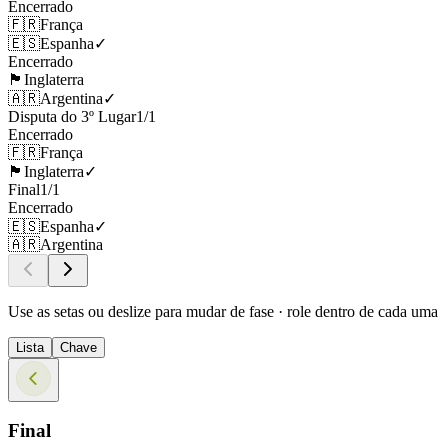
Encerrado
🇫🇷
França
🇪🇸
Espanha
✓
Encerrado
🏴󠁧󠁢󠁥󠁮󠁧󠁿
Inglaterra
🇦🇷
Argentina
✓
Disputa do 3º Lugar
1
/
1
Encerrado
🇫🇷
França
🏴󠁧󠁢󠁥󠁮󠁧󠁿
Inglaterra
✓
Final
1
/
1
Encerrado
🇪🇸
Espanha
✓
🇦🇷
Argentina
Use as setas ou deslize para mudar de fase · role dentro de cada uma
Lista
Chave
Final