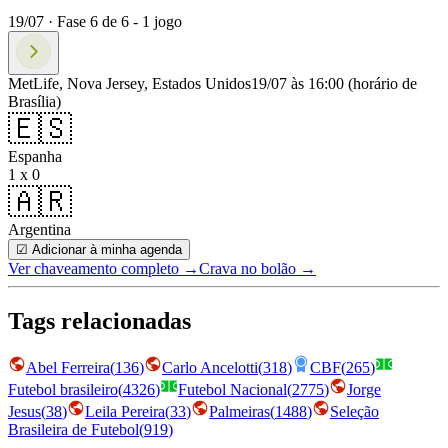
19/07 ·
Fase
6
de
6
-
1
jogo
MetLife, Nova Jersey, Estados Unidos
19/07 às 16:00
(horário de
Brasília)
🇪🇸
Espanha
1 x 0
🇦🇷
Argentina
☑ Adicionar à minha agenda
Ver chaveamento completo
→
Crava no bolão →
Tags relacionadas
Abel Ferreira
(
136
)
Carlo Ancelotti
(
318
)
CBF
(
265
)
Futebol brasileiro
(
4326
)
Futebol Nacional
(
2775
)
Jorge
Jesus
(
38
)
Leila Pereira
(
33
)
Palmeiras
(
1488
)
Seleção
Brasileira de Futebol
(
919
)