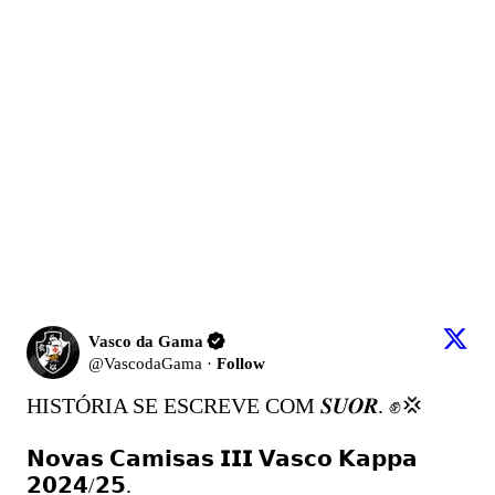
Vasco da Gama
@
VascodaGama
·
Follow
HISTÓRIA SE ESCREVE COM 𝑺𝑼𝑶𝑹. ✊💢

𝗡𝗼𝘃𝗮𝘀 𝗖𝗮𝗺𝗶𝘀𝗮𝘀 𝗜𝗜𝗜 𝗩𝗮𝘀𝗰𝗼 𝗞𝗮𝗽𝗽𝗮 
𝟮𝟬𝟮𝟰/𝟮𝟱.
