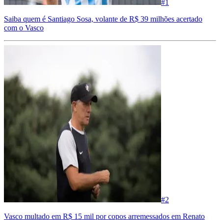
#
1
Saiba quem é Santiago Sosa, volante de R$ 39 milhões acertado
com o Vasco
#
2
Vasco multado em R$ 15 mil por copos arremessados em Renato