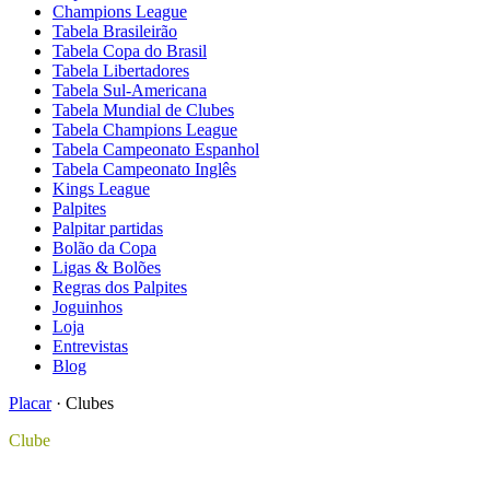
Champions League
Tabela Brasileirão
Tabela Copa do Brasil
Tabela Libertadores
Tabela Sul-Americana
Tabela Mundial de Clubes
Tabela Champions League
Tabela Campeonato Espanhol
Tabela Campeonato Inglês
Kings League
Palpites
Palpitar partidas
Bolão da Copa
Ligas & Bolões
Regras dos Palpites
Joguinhos
Loja
Entrevistas
Blog
Placar
·
Clubes
Clube