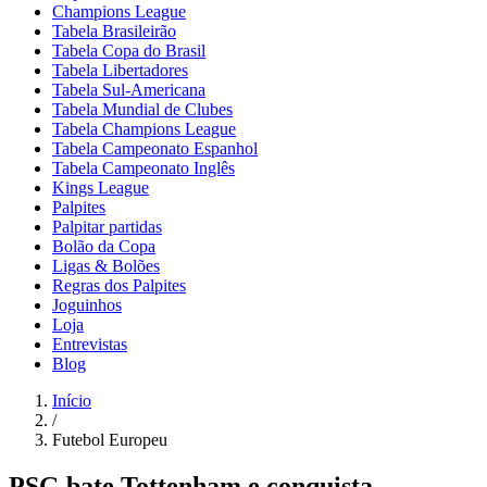
Champions League
Tabela Brasileirão
Tabela Copa do Brasil
Tabela Libertadores
Tabela Sul-Americana
Tabela Mundial de Clubes
Tabela Champions League
Tabela Campeonato Espanhol
Tabela Campeonato Inglês
Kings League
Palpites
Palpitar partidas
Bolão da Copa
Ligas & Bolões
Regras dos Palpites
Joguinhos
Loja
Entrevistas
Blog
Início
/
Futebol Europeu
PSG bate Tottenham e conquista