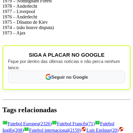
1979 – Nottingham Forest
1978 – Anderlecht
1977 – Liverpool
1976 – Anderlecht
1975 – Dínamo de Kiev
1974 – (não houve disputa)
1973 – Ajax
SIGA A PLACAR NO GOOGLE
Fique por dentro das últimas notícias e não perca nenhum
lance.
Seguir no Google
Tags relacionadas
Futebol Europeu
(
2326
)
Futebol Francês
(
71
)
Futebol
Inglês
(
208
)
Futebol internacional
(
2159
)
Luis Enríque
(
20
)