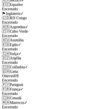
🇲🇽
México
✓
🇪🇨
Equador
Encerrado
🏴󠁧󠁢󠁥󠁮󠁧󠁿
Inglaterra
✓
🇨🇩
RD Congo
Encerrado
🇦🇷
Argentina
✓
🇨🇻
Cabo Verde
Encerrado
🇦🇺
Austrália
🇪🇬
Egito
✓
Encerrado
🇨🇭
Suíça
✓
🇩🇿
Argélia
Encerrado
🇨🇴
Colômbia
✓
🇬🇭
Gana
Oitavas
8
/
8
Encerrado
🇵🇾
Paraguai
🇫🇷
França
✓
Encerrado
🇨🇦
Canadá
🇲🇦
Marrocos
✓
Encerrado