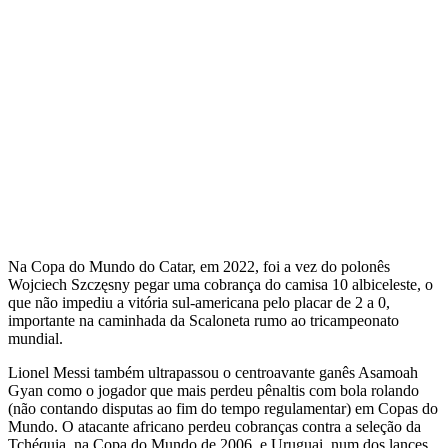
Na Copa do Mundo do Catar, em 2022, foi a vez do polonês
Wojciech Szczęsny pegar uma cobrança do camisa 10 albiceleste, o
que não impediu a vitória sul-americana pelo placar de 2 a 0,
importante na caminhada da Scaloneta rumo ao tricampeonato
mundial.
Lionel Messi também ultrapassou o centroavante ganês Asamoah
Gyan como o jogador que mais perdeu pênaltis com bola rolando
(não contando disputas ao fim do tempo regulamentar) em Copas do
Mundo. O atacante africano perdeu cobranças contra a seleção da
Tchéquia, na Copa do Mundo de 2006, e Uruguai, num dos lances