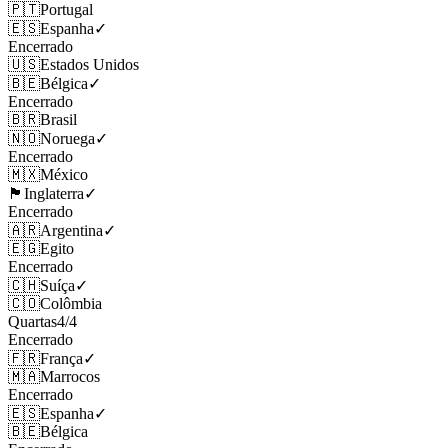
🇵🇹
Portugal
🇪🇸
Espanha
✓
Encerrado
🇺🇸
Estados Unidos
🇧🇪
Bélgica
✓
Encerrado
🇧🇷
Brasil
🇳🇴
Noruega
✓
Encerrado
🇲🇽
México
🏴󠁧󠁢󠁥󠁮󠁧󠁿
Inglaterra
✓
Encerrado
🇦🇷
Argentina
✓
🇪🇬
Egito
Encerrado
🇨🇭
Suíça
✓
🇨🇴
Colômbia
Quartas
4
/
4
Encerrado
🇫🇷
França
✓
🇲🇦
Marrocos
Encerrado
🇪🇸
Espanha
✓
🇧🇪
Bélgica