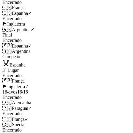
Encerrado
🇫🇷
França
🇪🇸
Espanha
✓
Encerrado
🏴󠁧󠁢󠁥󠁮󠁧󠁿
Inglaterra
🇦🇷
Argentina
✓
Final
Encerrado
🇪🇸
Espanha
✓
🇦🇷
Argentina
Campeão
Espanha
3º Lugar
Encerrado
🇫🇷
França
🏴󠁧󠁢󠁥󠁮󠁧󠁿
Inglaterra
✓
16-avos
16
/
16
Encerrado
🇩🇪
Alemanha
🇵🇾
Paraguai
✓
Encerrado
🇫🇷
França
✓
🇸🇪
Suécia
Encerrado