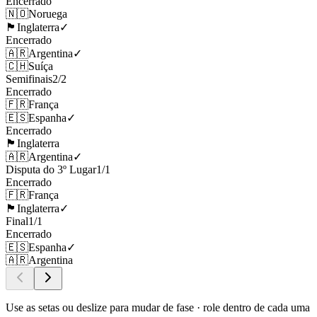
Encerrado
🇳🇴
Noruega
🏴󠁧󠁢󠁥󠁮󠁧󠁿
Inglaterra
✓
Encerrado
🇦🇷
Argentina
✓
🇨🇭
Suíça
Semifinais
2
/
2
Encerrado
🇫🇷
França
🇪🇸
Espanha
✓
Encerrado
🏴󠁧󠁢󠁥󠁮󠁧󠁿
Inglaterra
🇦🇷
Argentina
✓
Disputa do 3º Lugar
1
/
1
Encerrado
🇫🇷
França
🏴󠁧󠁢󠁥󠁮󠁧󠁿
Inglaterra
✓
Final
1
/
1
Encerrado
🇪🇸
Espanha
✓
🇦🇷
Argentina
Use as setas ou deslize para mudar de fase · role dentro de cada uma