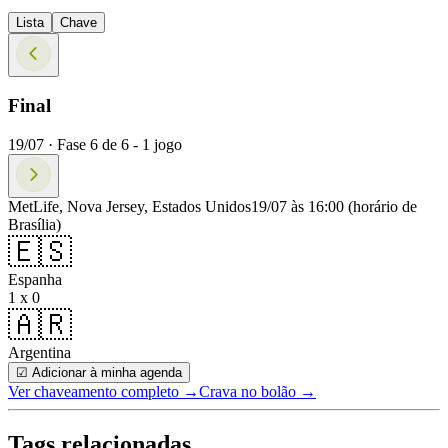
Lista
Chave
Final
19/07 ·
Fase
6
de
6
-
1
jogo
MetLife, Nova Jersey, Estados Unidos
19/07 às 16:00
(horário de
Brasília)
🇪🇸
Espanha
1 x 0
🇦🇷
Argentina
☑ Adicionar à minha agenda
Ver chaveamento completo
→
Crava no bolão →
Tags relacionadas