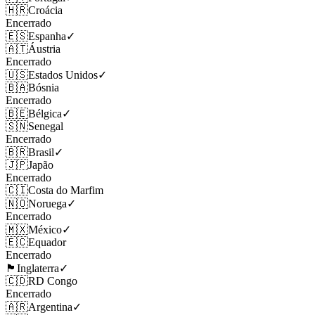
🇭🇷
Croácia
Encerrado
🇪🇸
Espanha
✓
🇦🇹
Áustria
Encerrado
🇺🇸
Estados Unidos
✓
🇧🇦
Bósnia
Encerrado
🇧🇪
Bélgica
✓
🇸🇳
Senegal
Encerrado
🇧🇷
Brasil
✓
🇯🇵
Japão
Encerrado
🇨🇮
Costa do Marfim
🇳🇴
Noruega
✓
Encerrado
🇲🇽
México
✓
🇪🇨
Equador
Encerrado
🏴󠁧󠁢󠁥󠁮󠁧󠁿
Inglaterra
✓
🇨🇩
RD Congo
Encerrado
🇦🇷
Argentina
✓