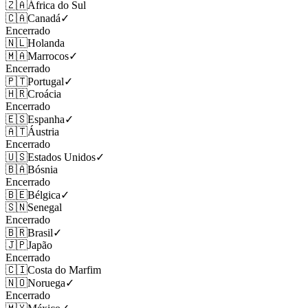
🇿🇦
África do Sul
🇨🇦
Canadá
✓
Encerrado
🇳🇱
Holanda
🇲🇦
Marrocos
✓
Encerrado
🇵🇹
Portugal
✓
🇭🇷
Croácia
Encerrado
🇪🇸
Espanha
✓
🇦🇹
Áustria
Encerrado
🇺🇸
Estados Unidos
✓
🇧🇦
Bósnia
Encerrado
🇧🇪
Bélgica
✓
🇸🇳
Senegal
Encerrado
🇧🇷
Brasil
✓
🇯🇵
Japão
Encerrado
🇨🇮
Costa do Marfim
🇳🇴
Noruega
✓
Encerrado