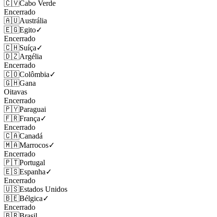
🇨🇻
Cabo Verde
Encerrado
🇦🇺
Austrália
🇪🇬
Egito
✓
Encerrado
🇨🇭
Suíça
✓
🇩🇿
Argélia
Encerrado
🇨🇴
Colômbia
✓
🇬🇭
Gana
Oitavas
Encerrado
🇵🇾
Paraguai
🇫🇷
França
✓
Encerrado
🇨🇦
Canadá
🇲🇦
Marrocos
✓
Encerrado
🇵🇹
Portugal
🇪🇸
Espanha
✓
Encerrado
🇺🇸
Estados Unidos
🇧🇪
Bélgica
✓
Encerrado
🇧🇷
Brasil