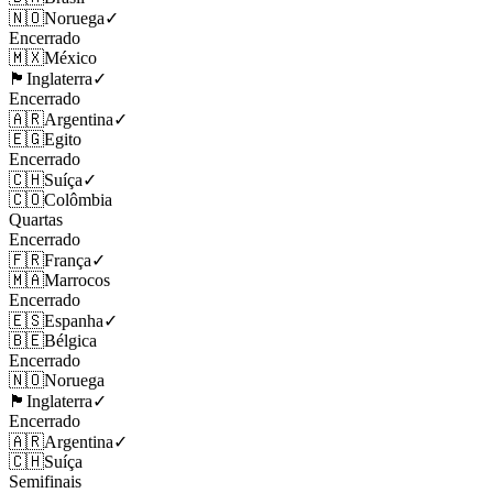
🇳🇴
Noruega
✓
Encerrado
🇲🇽
México
🏴󠁧󠁢󠁥󠁮󠁧󠁿
Inglaterra
✓
Encerrado
🇦🇷
Argentina
✓
🇪🇬
Egito
Encerrado
🇨🇭
Suíça
✓
🇨🇴
Colômbia
Quartas
Encerrado
🇫🇷
França
✓
🇲🇦
Marrocos
Encerrado
🇪🇸
Espanha
✓
🇧🇪
Bélgica
Encerrado
🇳🇴
Noruega
🏴󠁧󠁢󠁥󠁮󠁧󠁿
Inglaterra
✓
Encerrado
🇦🇷
Argentina
✓
🇨🇭
Suíça
Semifinais