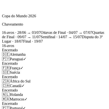
Copa do Mundo 2026
Chaveamento
16-avos
· 28/06 → 03/07
Oitavas de Final
· 04/07 → 07/07
Quartas
de Final
· 09/07 → 11/07
Semifinal
· 14/07 → 15/07
Disputa do 3º
Lugar
· 18/07
Final
· 19/07
16-avos
Encerrado
🇩🇪
Alemanha
🇵🇾
Paraguai
✓
Encerrado
🇫🇷
França
✓
🇸🇪
Suécia
Encerrado
🇿🇦
África do Sul
🇨🇦
Canadá
✓
Encerrado
🇳🇱
Holanda
🇲🇦
Marrocos
✓
Encerrado
🇵🇹
Portugal
✓