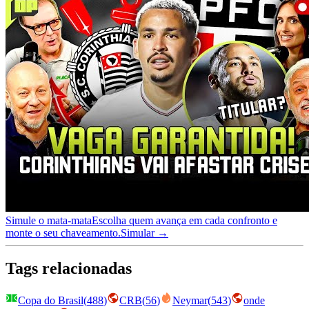
Simule o mata-mata
Escolha quem avança em cada confronto e
monte o seu chaveamento.
Simular →
Tags relacionadas
Copa do Brasil
(
488
)
CRB
(
56
)
Neymar
(
543
)
onde