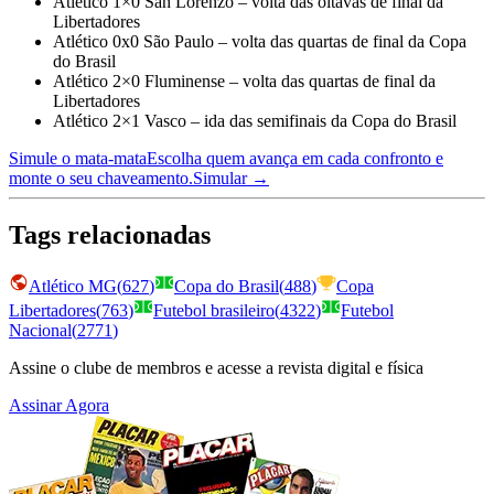
Atlético 1×0 San Lorenzo – volta das oitavas de final da
Libertadores
Atlético 0x0 São Paulo – volta das quartas de final da Copa
do Brasil
Atlético 2×0 Fluminense – volta das quartas de final da
Libertadores
Atlético 2×1 Vasco – ida das semifinais da Copa do Brasil
Simule o mata-mata
Escolha quem avança em cada confronto e
monte o seu chaveamento.
Simular →
Tags relacionadas
Atlético MG
(
627
)
Copa do Brasil
(
488
)
Copa
Libertadores
(
763
)
Futebol brasileiro
(
4322
)
Futebol
Nacional
(
2771
)
Assine o clube de membros e acesse a revista digital e física
Assinar Agora