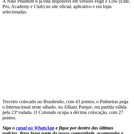
A Nike Phantom 6 já está disponível em versões High e Low (Elite,
Pro, Academy e Club) no site oficial, aplicativo e em lojas
selecionadas.
Terceiro colocado no Brasileirão, com 43 pontos, o Palmeiras pega
o Internacional neste sábado, no Allianz Parque, em partida válida
pela 23ª rodada. O Colorado ocupa a décima colocação, com 27
pontos.
Siga o
canal no WhatsApp
e fique por dentro das últimas
notícias.
Para fazer parte da nossa comunidade, acompanhe a