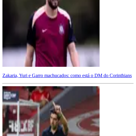
Zakaria, Yuri e Garro machucados: como está o DM do Corinthians