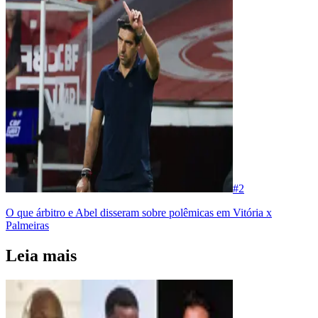
#
2
O que árbitro e Abel disseram sobre polêmicas em Vitória x
Palmeiras
Leia mais