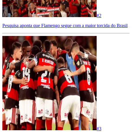
#
2
Pesquisa aponta que Flamengo segue com a maior torcida do Brasil
#
3