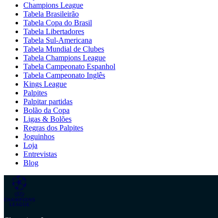
Champions League
Tabela Brasileirão
Tabela Copa do Brasil
Tabela Libertadores
Tabela Sul-Americana
Tabela Mundial de Clubes
Tabela Champions League
Tabela Campeonato Espanhol
Tabela Campeonato Inglês
Kings League
Palpites
Palpitar partidas
Bolão da Copa
Ligas & Bolões
Regras dos Palpites
Joguinhos
Loja
Entrevistas
Blog