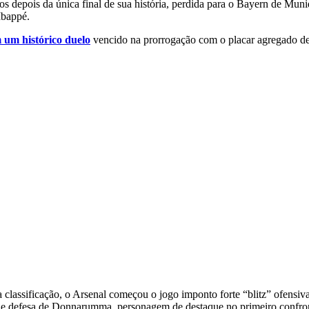
depois da única final de sua história, perdida para o Bayern de Muni
Mbappé.
 um histórico duelo
vencido na prorrogação com o placar agregado de 7
a classificação, o Arsenal começou o jogo imponto forte “blitz” ofensi
ande defesa de Donnarumma, personagem de destaque no primeiro confro