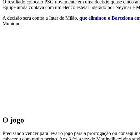
O resultado coloca o PSG novamente em uma decisão quase cinco anos 
equipe ainda contava com um elenco estelar liderado por Neymar e 
A decisão será contra a Inter de Milão,
que eliminou o Barcelona em
Munique.
O jogo
Precisando vencer para levar o jogo para a prorrogação ou conseguir 
cabeceou com muito perigo. Aos 3 foi a vez de Martinelli exigir gr