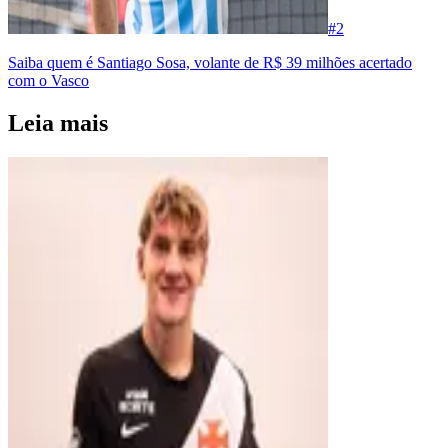
#
2
Saiba quem é Santiago Sosa, volante de R$ 39 milhões acertado
com o Vasco
Leia mais