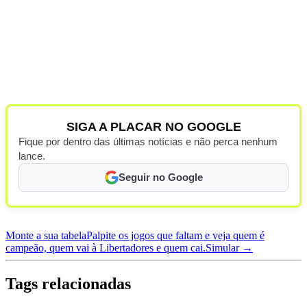
SIGA A PLACAR NO GOOGLE
Fique por dentro das últimas notícias e não perca nenhum
lance.
Seguir no Google
Monte a sua tabela
Palpite os jogos que faltam e veja quem é
campeão, quem vai à Libertadores e quem cai.
Simular →
Tags relacionadas