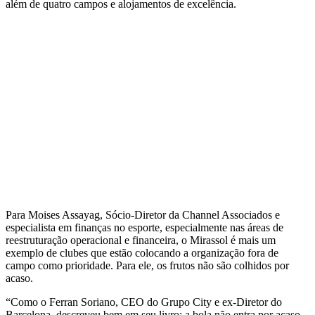
além de quatro campos e alojamentos de excelência.
Para Moises Assayag, Sócio-Diretor da Channel Associados e
especialista em finanças no esporte, especialmente nas áreas de
reestruturação operacional e financeira, o Mirassol é mais um
exemplo de clubes que estão colocando a organização fora de
campo como prioridade. Para ele, os frutos não são colhidos por
acaso.
“Como o Ferran Soriano, CEO do Grupo City e ex-Diretor do
Barcelona, descreveu bem em seu livro: a bola não entra por acaso.