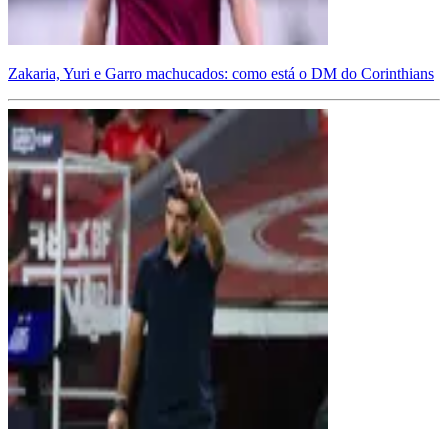
Zakaria, Yuri e Garro machucados: como está o DM do Corinthians