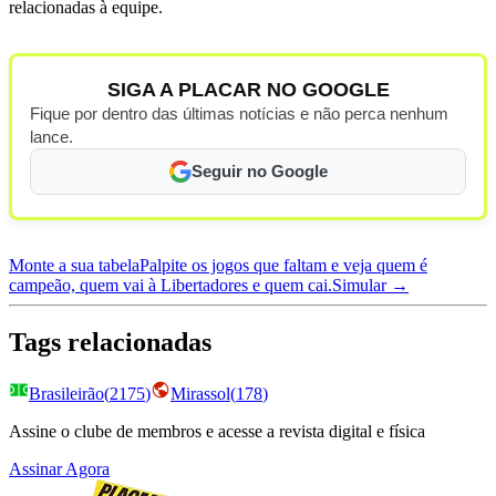
relacionadas à equipe.
SIGA A PLACAR NO GOOGLE
Fique por dentro das últimas notícias e não perca nenhum
lance.
Seguir no Google
Monte a sua tabela
Palpite os jogos que faltam e veja quem é
campeão, quem vai à Libertadores e quem cai.
Simular →
Tags relacionadas
Brasileirão
(
2175
)
Mirassol
(
178
)
Assine o clube de membros e acesse a revista digital e física
Assinar Agora