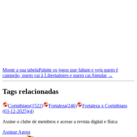
Monte a sua tabela
Palpite os jogos que faltam e veja quem é
campeão, quem vai à Libertadores e quem cai.
Simular →
Tags relacionadas
Corinthians
(
1522
)
Fortaleza
(
246
)
Fortaleza x Corinthians
(03-12-2025)
(
4
)
Assine o clube de membros e acesse a revista digital e física
Assinar Agora