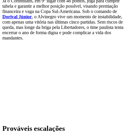
Já o Corinthians, em 9º lugar com 46 pontos, joga para cumprir
tabela e garantir a melhor posição possível, visando premiação
financeira e vaga na Copa Sul-Americana. Sob o comando de
Dorival Júnior
, o Alvinegro vive um momento de instabilidade,
com apenas uma vitória nas últimas cinco partidas. Sem riscos de
queda, mas longe da briga pela Libertadores, o time paulista tenta
encerrar o ano de forma digna e pode complicar a vida dos
mandantes.
Prováveis escalações