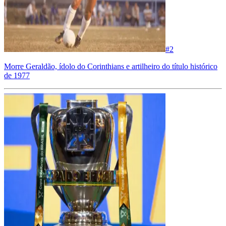
#
2
Morre Geraldão, ídolo do Corinthians e artilheiro do título histórico
de 1977