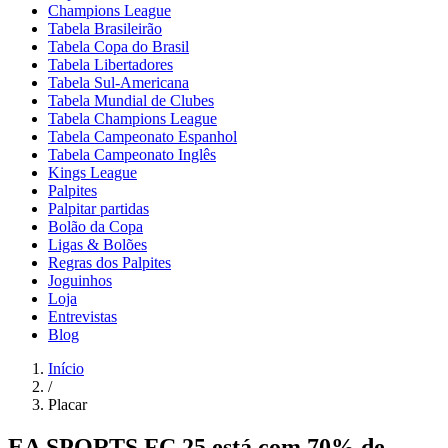
Champions League
Tabela Brasileirão
Tabela Copa do Brasil
Tabela Libertadores
Tabela Sul-Americana
Tabela Mundial de Clubes
Tabela Champions League
Tabela Campeonato Espanhol
Tabela Campeonato Inglês
Kings League
Palpites
Palpitar partidas
Bolão da Copa
Ligas & Bolões
Regras dos Palpites
Joguinhos
Loja
Entrevistas
Blog
Início
/
Placar
EA SPORTS FC 25 está com 70% de