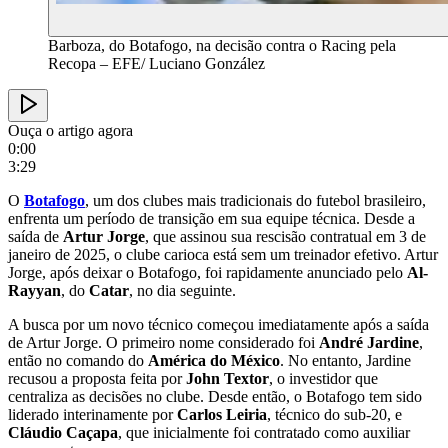
Barboza, do Botafogo, na decisão contra o Racing pela
Recopa – EFE/ Luciano González
Ouça o artigo agora
0:00
3:29
O
Botafogo
, um dos clubes mais tradicionais do futebol brasileiro,
enfrenta um período de transição em sua equipe técnica. Desde a
saída de
Artur Jorge
, que assinou sua rescisão contratual em 3 de
janeiro de 2025, o clube carioca está sem um treinador efetivo. Artur
Jorge, após deixar o Botafogo, foi rapidamente anunciado pelo
Al-
Rayyan
, do
Catar
, no dia seguinte.
A busca por um novo técnico começou imediatamente após a saída
de Artur Jorge. O primeiro nome considerado foi
André Jardine
,
então no comando do
América do México
. No entanto, Jardine
recusou a proposta feita por
John Textor
, o investidor que
centraliza as decisões no clube. Desde então, o Botafogo tem sido
liderado interinamente por
Carlos Leiria
, técnico do sub-20, e
Cláudio Caçapa
, que inicialmente foi contratado como auxiliar