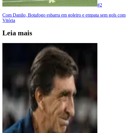
#
2
Com Danilo, Botafogo esbarra em goleiro e empata sem gols com
Vitória
Leia mais