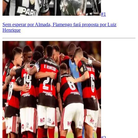
#
1
Sem esperar por Almada, Flamengo fará proposta por Luiz
Henrique
#
2