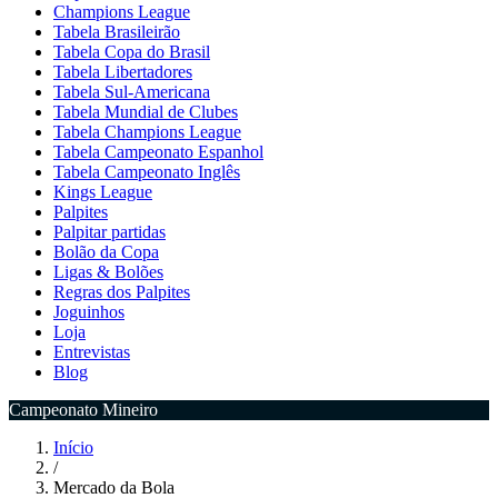
Champions League
Tabela Brasileirão
Tabela Copa do Brasil
Tabela Libertadores
Tabela Sul-Americana
Tabela Mundial de Clubes
Tabela Champions League
Tabela Campeonato Espanhol
Tabela Campeonato Inglês
Kings League
Palpites
Palpitar partidas
Bolão da Copa
Ligas & Bolões
Regras dos Palpites
Joguinhos
Loja
Entrevistas
Blog
Campeonato Mineiro
Início
/
Mercado da Bola