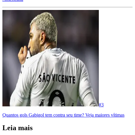
#
3
Quantos gols Gabigol tem contra seu time? Veja maiores vítimas
Leia mais