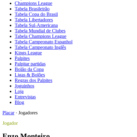
Champions League
Tabela Brasileirão
Tabela Copa do Brasil
Tabela Libertadores
Tabela Sul-Americana
Tabela Mundial de Clubes
Tabela Champions League
Tabela Campeonato Espanhol
Tabela Campeonato Inglês
Kings League
Palpites
Palpitar partidas
Bolão da Copa
Ligas & Bolões
Regras dos Palpites
Joguinhos
Loja
Entrevistas
Blog
Placar
·
Jogadores
Jogador
Enzo Monteiro