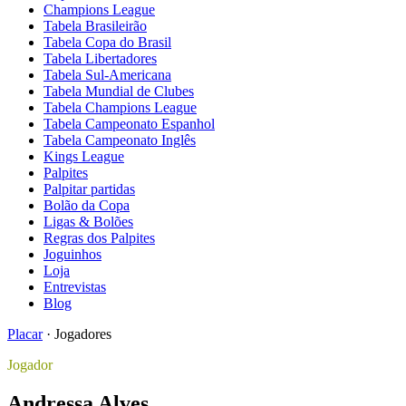
Champions League
Tabela Brasileirão
Tabela Copa do Brasil
Tabela Libertadores
Tabela Sul-Americana
Tabela Mundial de Clubes
Tabela Champions League
Tabela Campeonato Espanhol
Tabela Campeonato Inglês
Kings League
Palpites
Palpitar partidas
Bolão da Copa
Ligas & Bolões
Regras dos Palpites
Joguinhos
Loja
Entrevistas
Blog
Placar
·
Jogadores
Jogador
Andressa Alves