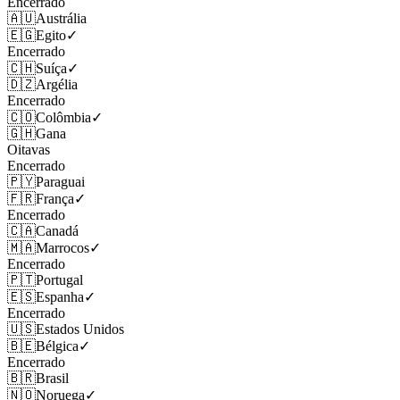
Encerrado
🇦🇺
Austrália
🇪🇬
Egito
✓
Encerrado
🇨🇭
Suíça
✓
🇩🇿
Argélia
Encerrado
🇨🇴
Colômbia
✓
🇬🇭
Gana
Oitavas
Encerrado
🇵🇾
Paraguai
🇫🇷
França
✓
Encerrado
🇨🇦
Canadá
🇲🇦
Marrocos
✓
Encerrado
🇵🇹
Portugal
🇪🇸
Espanha
✓
Encerrado
🇺🇸
Estados Unidos
🇧🇪
Bélgica
✓
Encerrado
🇧🇷
Brasil
🇳🇴
Noruega
✓