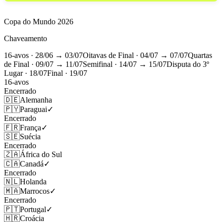
Copa do Mundo 2026
Chaveamento
16-avos
· 28/06 → 03/07
Oitavas de Final
· 04/07 → 07/07
Quartas
de Final
· 09/07 → 11/07
Semifinal
· 14/07 → 15/07
Disputa do 3º
Lugar
· 18/07
Final
· 19/07
16-avos
Encerrado
🇩🇪
Alemanha
🇵🇾
Paraguai
✓
Encerrado
🇫🇷
França
✓
🇸🇪
Suécia
Encerrado
🇿🇦
África do Sul
🇨🇦
Canadá
✓
Encerrado
🇳🇱
Holanda
🇲🇦
Marrocos
✓
Encerrado
🇵🇹
Portugal
✓
🇭🇷
Croácia