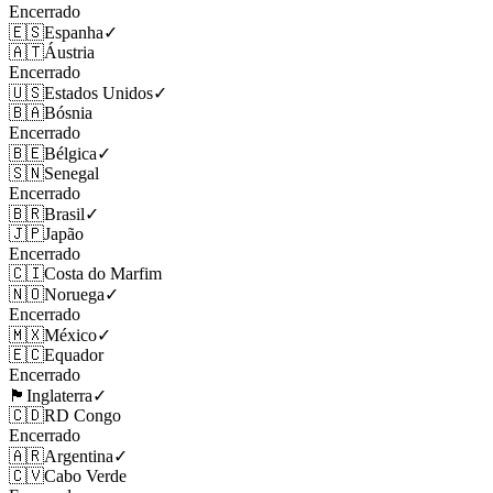
Encerrado
🇪🇸
Espanha
✓
🇦🇹
Áustria
Encerrado
🇺🇸
Estados Unidos
✓
🇧🇦
Bósnia
Encerrado
🇧🇪
Bélgica
✓
🇸🇳
Senegal
Encerrado
🇧🇷
Brasil
✓
🇯🇵
Japão
Encerrado
🇨🇮
Costa do Marfim
🇳🇴
Noruega
✓
Encerrado
🇲🇽
México
✓
🇪🇨
Equador
Encerrado
🏴󠁧󠁢󠁥󠁮󠁧󠁿
Inglaterra
✓
🇨🇩
RD Congo
Encerrado
🇦🇷
Argentina
✓
🇨🇻
Cabo Verde