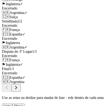
🏴󠁧󠁢󠁥󠁮󠁧󠁿
Inglaterra
✓
Encerrado
🇦🇷
Argentina
✓
🇨🇭
Suíça
Semifinais
2
/
2
Encerrado
🇫🇷
França
🇪🇸
Espanha
✓
Encerrado
🏴󠁧󠁢󠁥󠁮󠁧󠁿
Inglaterra
🇦🇷
Argentina
✓
Disputa do 3º Lugar
1
/
1
Encerrado
🇫🇷
França
🏴󠁧󠁢󠁥󠁮󠁧󠁿
Inglaterra
✓
Final
1
/
1
Encerrado
🇪🇸
Espanha
✓
🇦🇷
Argentina
Use as setas ou deslize para mudar de fase · role dentro de cada uma