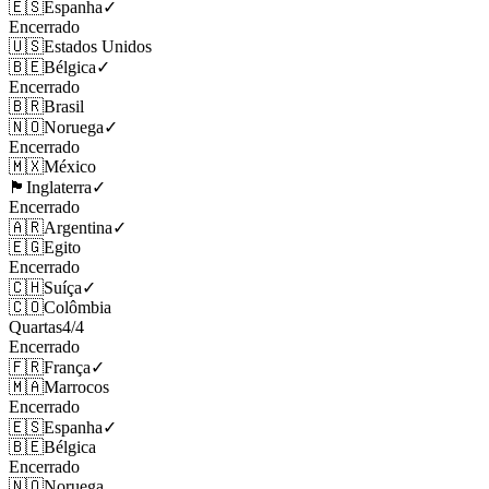
🇪🇸
Espanha
✓
Encerrado
🇺🇸
Estados Unidos
🇧🇪
Bélgica
✓
Encerrado
🇧🇷
Brasil
🇳🇴
Noruega
✓
Encerrado
🇲🇽
México
🏴󠁧󠁢󠁥󠁮󠁧󠁿
Inglaterra
✓
Encerrado
🇦🇷
Argentina
✓
🇪🇬
Egito
Encerrado
🇨🇭
Suíça
✓
🇨🇴
Colômbia
Quartas
4
/
4
Encerrado
🇫🇷
França
✓
🇲🇦
Marrocos
Encerrado
🇪🇸
Espanha
✓
🇧🇪
Bélgica
Encerrado
🇳🇴
Noruega