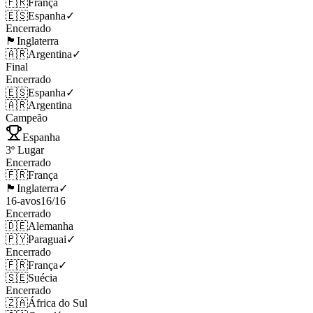
🇫🇷
França
🇪🇸
Espanha
✓
Encerrado
🏴󠁧󠁢󠁥󠁮󠁧󠁿
Inglaterra
🇦🇷
Argentina
✓
Final
Encerrado
🇪🇸
Espanha
✓
🇦🇷
Argentina
Campeão
Espanha
3º Lugar
Encerrado
🇫🇷
França
🏴󠁧󠁢󠁥󠁮󠁧󠁿
Inglaterra
✓
16-avos
16
/
16
Encerrado
🇩🇪
Alemanha
🇵🇾
Paraguai
✓
Encerrado
🇫🇷
França
✓
🇸🇪
Suécia
Encerrado
🇿🇦
África do Sul