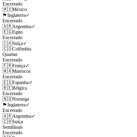
Encerrado
🇲🇽
México
🏴󠁧󠁢󠁥󠁮󠁧󠁿
Inglaterra
✓
Encerrado
🇦🇷
Argentina
✓
🇪🇬
Egito
Encerrado
🇨🇭
Suíça
✓
🇨🇴
Colômbia
Quartas
Encerrado
🇫🇷
França
✓
🇲🇦
Marrocos
Encerrado
🇪🇸
Espanha
✓
🇧🇪
Bélgica
Encerrado
🇳🇴
Noruega
🏴󠁧󠁢󠁥󠁮󠁧󠁿
Inglaterra
✓
Encerrado
🇦🇷
Argentina
✓
🇨🇭
Suíça
Semifinais
Encerrado