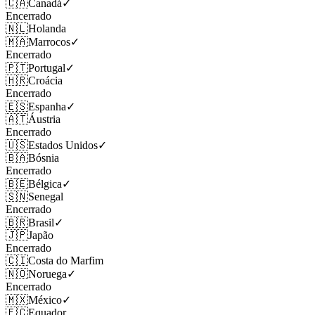
🇨🇦
Canadá
✓
Encerrado
🇳🇱
Holanda
🇲🇦
Marrocos
✓
Encerrado
🇵🇹
Portugal
✓
🇭🇷
Croácia
Encerrado
🇪🇸
Espanha
✓
🇦🇹
Áustria
Encerrado
🇺🇸
Estados Unidos
✓
🇧🇦
Bósnia
Encerrado
🇧🇪
Bélgica
✓
🇸🇳
Senegal
Encerrado
🇧🇷
Brasil
✓
🇯🇵
Japão
Encerrado
🇨🇮
Costa do Marfim
🇳🇴
Noruega
✓
Encerrado
🇲🇽
México
✓
🇪🇨
Equador