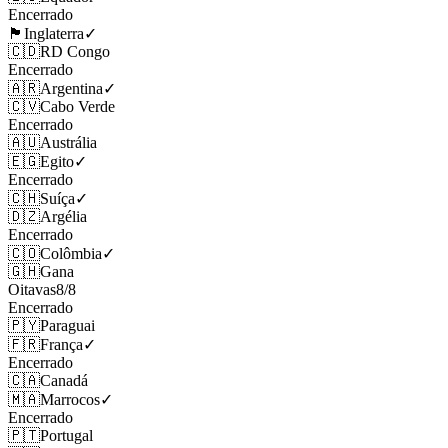
Encerrado
🏴󠁧󠁢󠁥󠁮󠁧󠁿
Inglaterra
✓
🇨🇩
RD Congo
Encerrado
🇦🇷
Argentina
✓
🇨🇻
Cabo Verde
Encerrado
🇦🇺
Austrália
🇪🇬
Egito
✓
Encerrado
🇨🇭
Suíça
✓
🇩🇿
Argélia
Encerrado
🇨🇴
Colômbia
✓
🇬🇭
Gana
Oitavas
8
/
8
Encerrado
🇵🇾
Paraguai
🇫🇷
França
✓
Encerrado
🇨🇦
Canadá
🇲🇦
Marrocos
✓
Encerrado
🇵🇹
Portugal